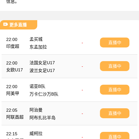
信息。
更多直播
孟买城
22:00
-
直播中
印度超
东孟加拉
法国女足U17
22:00
-
直播中
女欧U17
波兰女足U17
诺亚B队
22:00
-
直播中
阿美甲
万卡仁沙万B队
阿治曼
22:05
-
直播中
阿联酋超
阿布扎比半岛
威柯拉
22:15
-
直播中