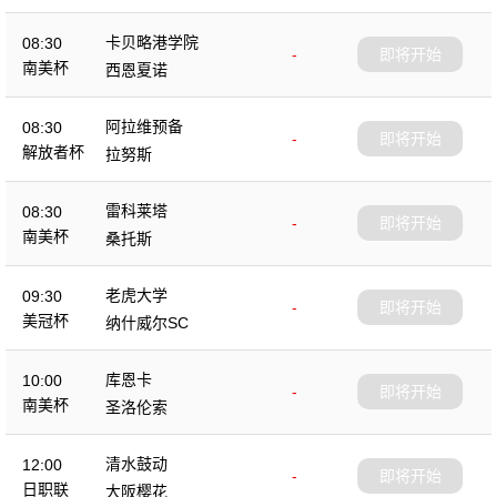
卡贝略港学院
08:30
-
即将开始
南美杯
西恩夏诺
阿拉维预备
08:30
-
即将开始
解放者杯
拉努斯
雷科莱塔
08:30
-
即将开始
南美杯
桑托斯
老虎大学
09:30
-
即将开始
美冠杯
纳什威尔SC
库恩卡
10:00
-
即将开始
南美杯
圣洛伦索
清水鼓动
12:00
-
即将开始
日职联
大阪樱花