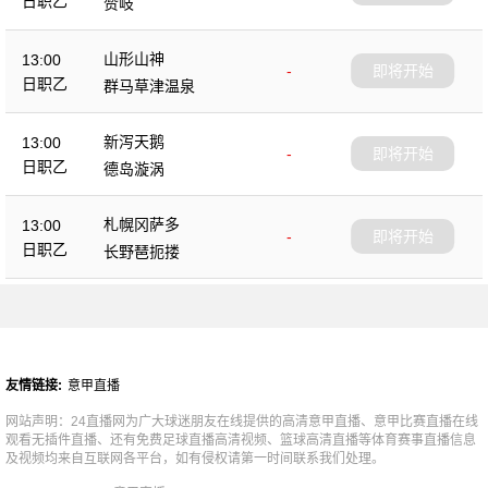
日职乙
赞岐
山形山神
13:00
-
即将开始
日职乙
群马草津温泉
新泻天鹅
13:00
-
即将开始
日职乙
德岛漩涡
札幌冈萨多
13:00
-
即将开始
日职乙
长野琶扼搂
友情链接:
意甲直播
网站声明：24直播网为广大球迷朋友在线提供的高清意甲直播、意甲比赛直播在线
观看无插件直播、还有免费足球直播高清视频、篮球高清直播等体育赛事直播信息
及视频均来自互联网各平台，如有侵权请第一时间联系我们处理。