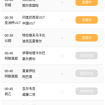
-
直播中
芬超
图尔库国际
印度尼西亚U17
00:30
-
直播中
亚洲杯U17
中国U17
特拉维夫马卡比
00:30
-
直播中
以超
迪克瓦夏普尔
伊蒂哈德卡尔巴
00:45
-
即将开始
阿联酋超
豪尔费坎
富查伊拉
00:45
-
即将开始
阿联酋超
阿巴塔
瓦尔韦克
00:45
-
即将开始
荷乙
威廉二世