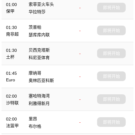
索菲亚火车头
01:00
-
即将开始
保甲
华拉特莎
茨普帕
01:30
-
即将开始
南非超
瑟库库内联
贝西克塔斯
01:30
-
即将开始
土杯
科尼亚体育
摩纳哥
01:45
-
即将开始
Euro
奥林匹亚科斯
塞哈特海湾
02:00
-
即将开始
沙特联
利雅得新月
里昂
02:00
-
即将开始
法篮甲
布尔格