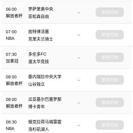
罗萨里奥中央
06:00
-
即将开始
解放者杯
亚松森自由
底特律活塞
07:00
-
即将开始
NBA
克里夫兰骑士
多伦多FC
07:30
-
即将开始
加拿冠
渥太华竞技
委内瑞拉中央大学
08:00
-
即将开始
解放者杯
山谷独立
瓜亚基尔巴塞罗那
08:00
-
即将开始
解放者杯
博卡青年
俄克拉荷马城雷霆
08:30
-
即将开始
NBA
洛杉矶湖人