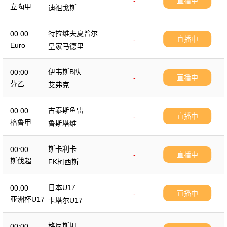
-
直播中
立陶甲
迪祖戈斯
特拉维夫夏普尔
00:00
-
直播中
Euro
皇家马德里
伊韦斯B队
00:00
-
直播中
芬乙
艾弗克
古泰斯鱼雷
00:00
-
直播中
格鲁甲
鲁斯塔维
斯卡利卡
00:00
-
直播中
斯伐超
FK柯西斯
日本U17
00:00
-
直播中
亚洲杯U17
卡塔尔U17
格尼斯坦
00:00