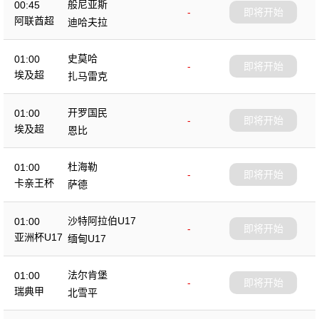
般尼亚斯
00:45
-
即将开始
阿联酋超
迪哈夫拉
史莫哈
01:00
-
即将开始
埃及超
扎马雷克
开罗国民
01:00
-
即将开始
埃及超
恩比
杜海勒
01:00
-
即将开始
卡亲王杯
萨德
沙特阿拉伯U17
01:00
-
即将开始
亚洲杯U17
缅甸U17
法尔肯堡
01:00
-
即将开始
瑞典甲
北雪平