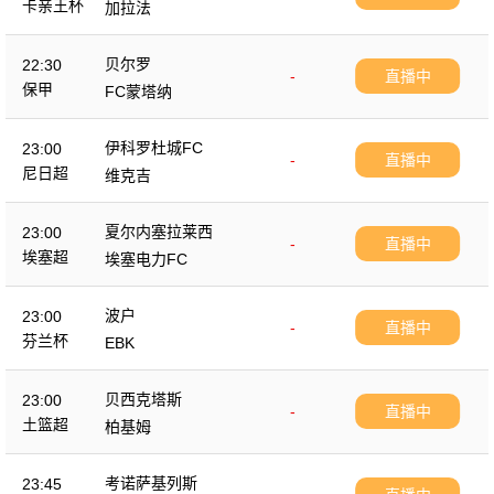
卡亲王杯
加拉法
贝尔罗
22:30
-
直播中
保甲
FC蒙塔纳
伊科罗杜城FC
23:00
-
直播中
尼日超
维克吉
夏尔内塞拉莱西
23:00
-
直播中
埃塞超
埃塞电力FC
波户
23:00
-
直播中
芬兰杯
EBK
贝西克塔斯
23:00
-
直播中
土篮超
柏基姆
考诺萨基列斯
23:45