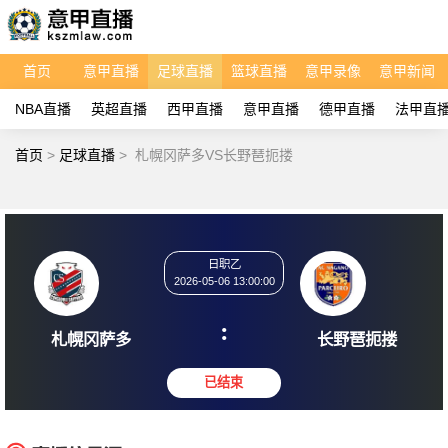
首页
意甲直播
足球直播
篮球直播
意甲录像
意甲新闻
NBA直播
英超直播
西甲直播
意甲直播
德甲直播
法甲直
首页
>
足球直播
>
札幌冈萨多VS长野琶扼搂
日职乙
2026-05-06 13:00:00
:
札幌冈萨多
长野琶