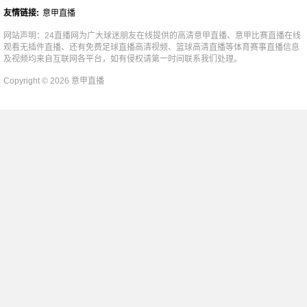
友情链接:
意甲直播
网站声明：24直播网为广大球迷朋友在线提供的高清意甲直播、意甲比赛直播在线
观看无插件直播、还有免费足球直播高清视频、篮球高清直播等体育赛事直播信息
及视频均来自互联网各平台，如有侵权请第一时间联系我们处理。
Copyright © 2026 意甲直播