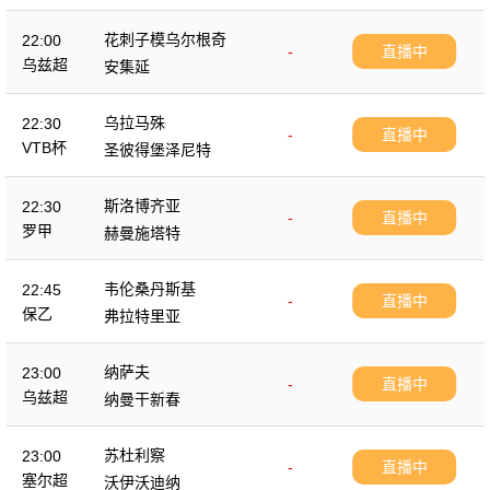
花刺子模乌尔根奇
22:00
-
直播中
乌兹超
安集延
乌拉马殊
22:30
-
直播中
VTB杯
圣彼得堡泽尼特
斯洛博齐亚
22:30
-
直播中
罗甲
赫曼施塔特
韦伦桑丹斯基
22:45
-
直播中
保乙
弗拉特里亚
纳萨夫
23:00
-
直播中
乌兹超
纳曼干新春
苏杜利察
23:00
-
直播中
塞尔超
沃伊沃迪纳