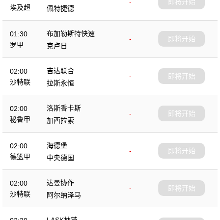
-
即将开始
埃及超
佩特捷德
布加勒斯特快速
01:30
-
即将开始
罗甲
克卢日
吉达联合
02:00
-
即将开始
沙特联
拉斯永恒
洛斯香卡斯
02:00
-
即将开始
秘鲁甲
加西拉索
海德堡
02:00
-
即将开始
德篮甲
中央德国
达曼协作
02:00
-
即将开始
沙特联
阿尔纳泽马
LASK林茨