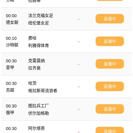
拉赫蒂
法兰克福女足
00:00
-
直播中
德女联
纽伦堡女足
费哈
00:10
-
直播中
沙特联
利雅得体育
克雷莫纳
00:30
-
直播中
意甲
拉齐奥
哈茨
00:30
-
直播中
苏超
格拉斯哥流浪者
图拉兵工厂
00:30
-
直播中
俄甲
伏尔加格勒
阿尔塔奇
00:30
-
直播中