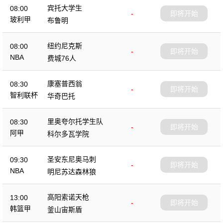
宾托大学生
08:00
-
即将开始
玻利甲
布鲁明
纽约尼克斯
08:00
-
即将开始
NBA
费城76人
康塞普西翁
08:30
-
即将开始
智利联杯
华奇巴托
里奥夸尔托学生队
08:30
-
即将开始
阿甲
科尔多瓦学院
圣安东尼奥马刺
09:30
-
即将开始
NBA
明尼苏达森林狼
高阳索诺天枪
13:00
-
即将开始
韩篮甲
釜山宙斯盾