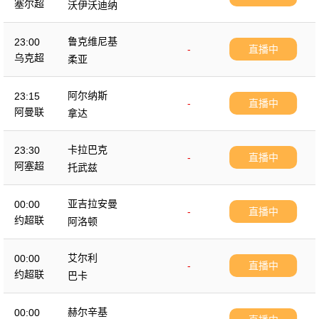
塞尔超
沃伊沃迪纳
鲁克维尼基
23:00
-
直播中
乌克超
柔亚
阿尔纳斯
23:15
-
直播中
阿曼联
拿达
卡拉巴克
23:30
-
直播中
阿塞超
托武兹
亚吉拉安曼
00:00
-
直播中
约超联
阿洛顿
艾尔利
00:00
-
直播中
约超联
巴卡
赫尔辛基
00:00