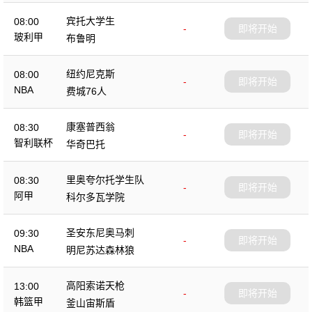
宾托大学生
08:00
-
即将开始
玻利甲
布鲁明
纽约尼克斯
08:00
-
即将开始
NBA
费城76人
康塞普西翁
08:30
-
即将开始
智利联杯
华奇巴托
里奥夸尔托学生队
08:30
-
即将开始
阿甲
科尔多瓦学院
圣安东尼奥马刺
09:30
-
即将开始
NBA
明尼苏达森林狼
高阳索诺天枪
13:00
-
即将开始
韩篮甲
釜山宙斯盾