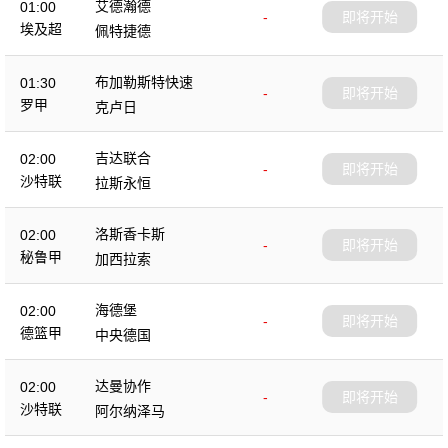
艾德瀚德
01:00
-
即将开始
埃及超
佩特捷德
布加勒斯特快速
01:30
-
即将开始
罗甲
克卢日
吉达联合
02:00
-
即将开始
沙特联
拉斯永恒
洛斯香卡斯
02:00
-
即将开始
秘鲁甲
加西拉索
海德堡
02:00
-
即将开始
德篮甲
中央德国
达曼协作
02:00
-
即将开始
沙特联
阿尔纳泽马