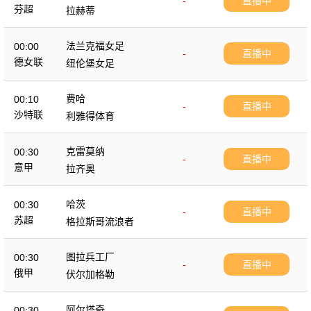
-
直播中
芬超
拉赫蒂
法兰克福女足
00:00
-
直播中
德女联
纽伦堡女足
费哈
00:10
-
直播中
沙特联
利雅得体育
克雷莫纳
00:30
-
直播中
意甲
拉齐奥
哈茨
00:30
-
直播中
苏超
格拉斯哥流浪者
图拉兵工厂
00:30
-
直播中
俄甲
伏尔加格勒
阿尔塔奇
00:30