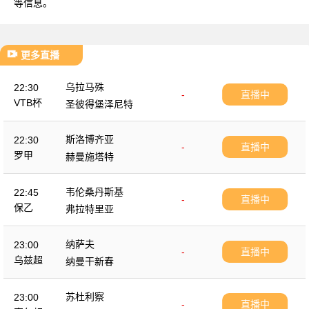
等信息。
更多直播
乌拉马殊
22:30
-
直播中
VTB杯
圣彼得堡泽尼特
斯洛博齐亚
22:30
-
直播中
罗甲
赫曼施塔特
韦伦桑丹斯基
22:45
-
直播中
保乙
弗拉特里亚
纳萨夫
23:00
-
直播中
乌兹超
纳曼干新春
苏杜利察
23:00
-
直播中