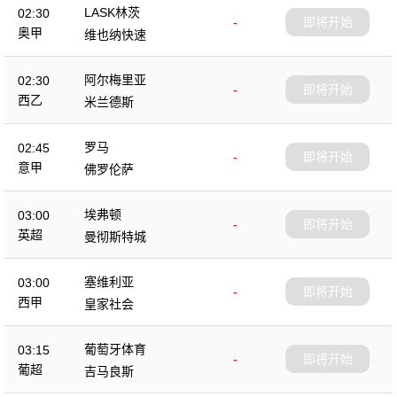
LASK林茨
02:30
-
即将开始
奥甲
维也纳快速
阿尔梅里亚
02:30
-
即将开始
西乙
米兰德斯
罗马
02:45
-
即将开始
意甲
佛罗伦萨
埃弗顿
03:00
-
即将开始
英超
曼彻斯特城
塞维利亚
03:00
-
即将开始
西甲
皇家社会
葡萄牙体育
03:15
-
即将开始
葡超
吉马良斯