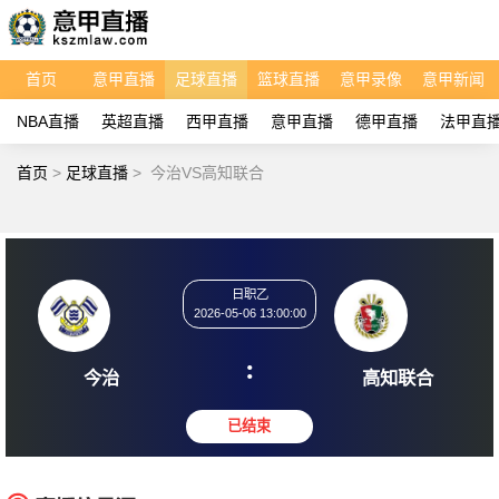
首页
意甲直播
足球直播
篮球直播
意甲录像
意甲新闻
NBA直播
英超直播
西甲直播
意甲直播
德甲直播
法甲直
首页
>
足球直播
>
今治VS高知联合
日职乙
2026-05-06 13:00:00
:
今治
高知