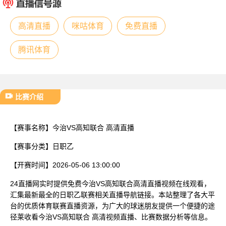
已结束
高清直播
咪咕体育
免费直播
腾讯体育
比赛介绍
【赛事名称】
今治VS高知联合 高清直播
【赛事分类】
日职乙
【开赛时间】
2026-05-06 13:00:00
24直播网实时提供免费今治VS高知联合高清直播视频在线观看，
汇集最新最全的日职乙联赛相关直播导航链接。本站整理了各大平
台的优质体育联赛直播资源，为广大的球迷朋友提供一个便捷的途
径莱收看今治VS高知联合 高清视频直播、比赛数据分析等信息。