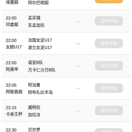
埃塞超
阿尔巴明契
孟买城
22:00
-
即将开始
印度超
东孟加拉
法国女足U17
22:00
-
即将开始
女欧U17
波兰女足U17
诺亚B队
22:00
-
即将开始
阿美甲
万卡仁沙万B队
阿治曼
22:05
-
即将开始
阿联酋超
阿布扎比半岛
威柯拉
22:15
-
即将开始
卡亲王杯
加拉法
贝尔罗
22:30