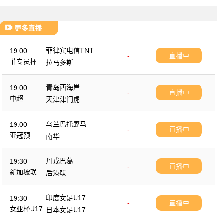
更多直播
菲律宾电信TNT
19:00
-
直播中
菲专员杯
拉马多斯
青岛西海岸
19:00
-
直播中
中超
天津津门虎
乌兰巴托野马
19:00
-
直播中
亚冠预
南华
丹戎巴葛
19:30
-
直播中
新加坡联
后港联
印度女足U17
19:30
-
直播中
女亚杯U17
日本女足U17