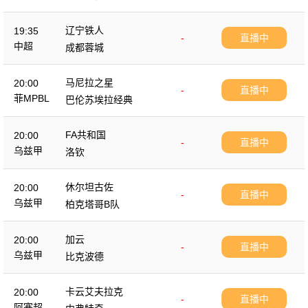
辽宁铁人
19:35
-
直播中
中超
成都蓉城
马尼拉之星
20:00
-
直播中
菲MPBL
巴伦苏埃拉经典
FA共和国
20:00
-
直播中
乌兹甲
洛钦
休尔坦古佐
20:00
-
直播中
乌兹甲
柏克塔哥B队
加云
20:00
-
直播中
乌兹甲
比克波德
卡云艾夫拉克
20:00
-
直播中
阿塞超