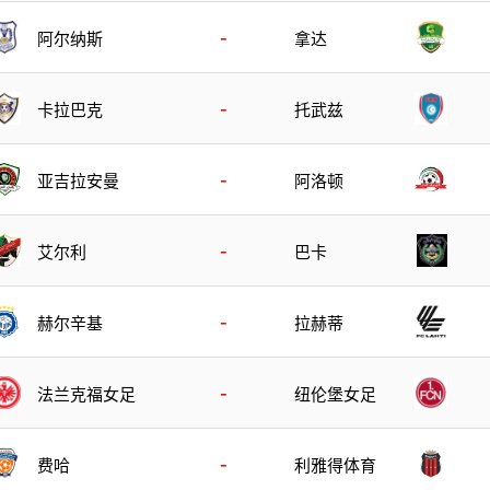
-
阿尔纳斯
拿达
-
卡拉巴克
托武兹
-
亚吉拉安曼
阿洛顿
-
艾尔利
巴卡
-
赫尔辛基
拉赫蒂
-
法兰克福女足
纽伦堡女足
-
费哈
利雅得体育