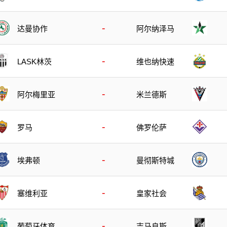
-
达曼协作
阿尔纳泽马
-
LASK林茨
维也纳快速
-
阿尔梅里亚
米兰德斯
-
罗马
佛罗伦萨
-
埃弗顿
曼彻斯特城
-
塞维利亚
皇家社会
-
葡萄牙体育
吉马良斯