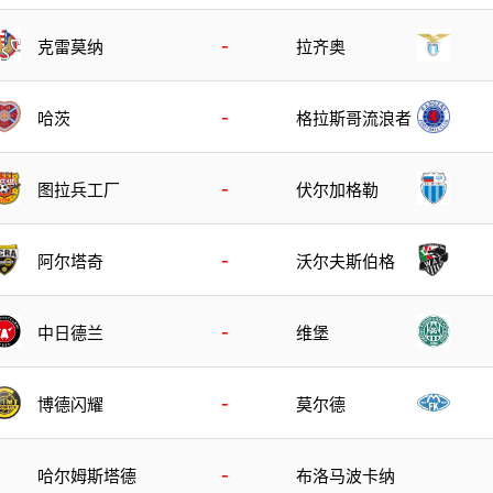
-
克雷莫纳
拉齐奥
-
哈茨
格拉斯哥流浪者
-
图拉兵工厂
伏尔加格勒
-
阿尔塔奇
沃尔夫斯伯格
-
中日德兰
维堡
-
博德闪耀
莫尔德
-
哈尔姆斯塔德
布洛马波卡纳