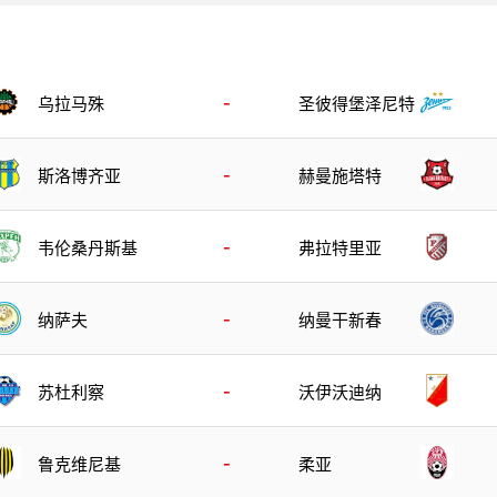
-
乌拉马殊
圣彼得堡泽尼特
-
斯洛博齐亚
赫曼施塔特
-
韦伦桑丹斯基
弗拉特里亚
-
纳萨夫
纳曼干新春
-
苏杜利察
沃伊沃迪纳
-
鲁克维尼基
柔亚