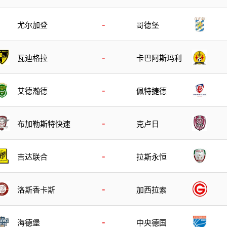
-
尤尔加登
哥德堡
-
瓦迪格拉
卡巴阿斯玛利
-
艾德瀚德
佩特捷德
-
布加勒斯特快速
克卢日
-
吉达联合
拉斯永恒
-
洛斯香卡斯
加西拉索
-
海德堡
中央德国