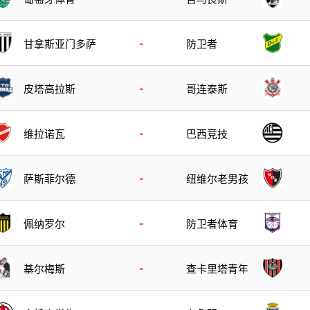
-
甘拿斯亚门多萨
防卫者
-
皮塔高拉斯
哥连泰斯
-
维拉诺瓦
巴西竞技
-
萨斯菲尔德
纽维尔老男孩
-
佩纳罗尔
防卫者体育
-
基尔梅斯
查卡里塔青年