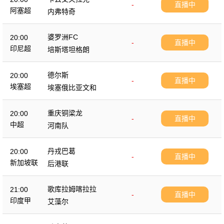
-
直播中
阿塞超
内弗特奇
婆罗洲FC
20:00
-
直播中
印尼超
培斯塔坦格朗
德尔斯
20:00
-
直播中
埃塞超
埃塞俄比亚文和
重庆铜梁龙
20:00
-
直播中
中超
河南队
丹戎巴葛
20:00
-
直播中
新加坡联
后港联
歌库拉姆喀拉拉
21:00
-
直播中
印度甲
艾藻尔