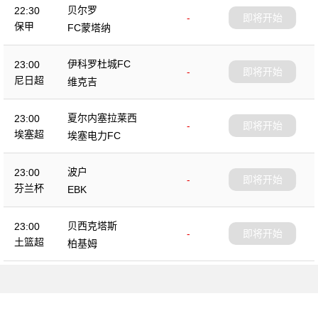
贝尔罗
22:30
-
即将开始
保甲
FC蒙塔纳
伊科罗杜城FC
23:00
-
即将开始
尼日超
维克吉
夏尔内塞拉莱西
23:00
-
即将开始
埃塞超
埃塞电力FC
波户
23:00
-
即将开始
芬兰杯
EBK
贝西克塔斯
23:00
-
即将开始
土篮超
柏基姆