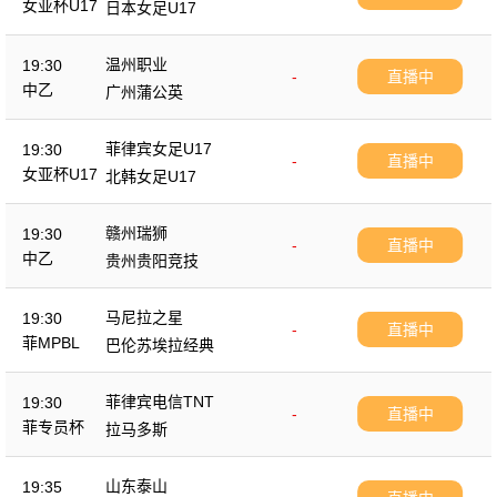
女亚杯U17
日本女足U17
温州职业
19:30
-
直播中
中乙
广州蒲公英
菲律宾女足U17
19:30
-
直播中
女亚杯U17
北韩女足U17
赣州瑞狮
19:30
-
直播中
中乙
贵州贵阳竞技
马尼拉之星
19:30
-
直播中
菲MPBL
巴伦苏埃拉经典
菲律宾电信TNT
19:30
-
直播中
菲专员杯
拉马多斯
山东泰山
19:35