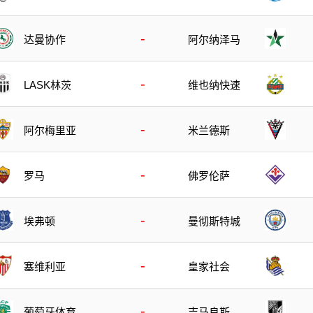
-
达曼协作
阿尔纳泽马
-
LASK林茨
维也纳快速
-
阿尔梅里亚
米兰德斯
-
罗马
佛罗伦萨
-
埃弗顿
曼彻斯特城
-
塞维利亚
皇家社会
-
葡萄牙体育
吉马良斯