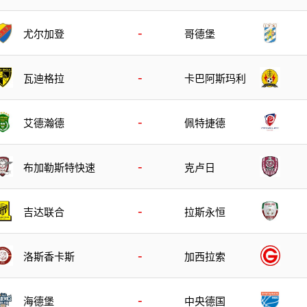
-
尤尔加登
哥德堡
-
瓦迪格拉
卡巴阿斯玛利
-
艾德瀚德
佩特捷德
-
布加勒斯特快速
克卢日
-
吉达联合
拉斯永恒
-
洛斯香卡斯
加西拉索
-
海德堡
中央德国