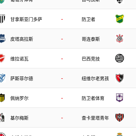
-
甘拿斯亚门多萨
防卫者
-
皮塔高拉斯
哥连泰斯
-
维拉诺瓦
巴西竞技
-
萨斯菲尔德
纽维尔老男孩
-
佩纳罗尔
防卫者体育
-
基尔梅斯
查卡里塔青年