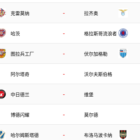
-
克雷莫纳
拉齐奥
-
哈茨
格拉斯哥流浪者
-
图拉兵工厂
伏尔加格勒
-
阿尔塔奇
沃尔夫斯伯格
-
中日德兰
维堡
-
博德闪耀
莫尔德
-
哈尔姆斯塔德
布洛马波卡纳