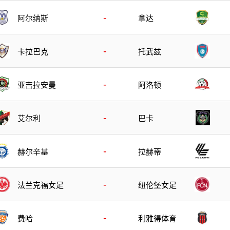
-
阿尔纳斯
拿达
-
卡拉巴克
托武兹
-
亚吉拉安曼
阿洛顿
-
艾尔利
巴卡
-
赫尔辛基
拉赫蒂
-
法兰克福女足
纽伦堡女足
-
费哈
利雅得体育