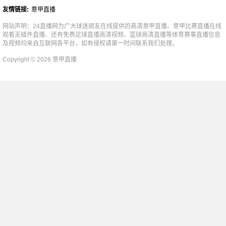
友情链接:
意甲直播
网站声明：24直播网为广大球迷朋友在线提供的高清意甲直播、意甲比赛直播在线
观看无插件直播、还有免费足球直播高清视频、篮球高清直播等体育赛事直播信息
及视频均来自互联网各平台，如有侵权请第一时间联系我们处理。
Copyright © 2026 意甲直播