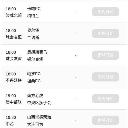
卡帕FC
18:00
-
即将开始
澳威北超
梅特兰
奥尔堡
18:00
-
即将开始
球会友谊
兰讷斯
奥胡斯费马
18:00
-
即将开始
球会友谊
锡尔克堡
帕罗FC
18:00
-
即将开始
不丹廷联
坦桑FC
南方老虎
19:00
-
即将开始
澳中部联
中央区狮子会
山西崇德荣海
19:30
-
即将开始
中乙
大连可为