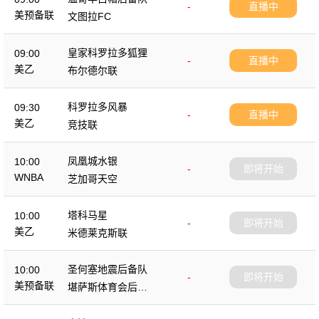
-
直播中
美预备联
文图拉FC
皇家科罗拉多狐狸
09:00
-
直播中
美乙
布尔德尔联
科罗拉多风暴
09:30
-
直播中
美乙
竞技联
凤凰城水银
10:00
-
即将开始
WNBA
芝加哥天空
塔科马星
10:00
-
即将开始
美乙
米德莱克斯联
圣何塞地震后备队
10:00
-
即将开始
美预备联
堪萨斯体育会后备
队