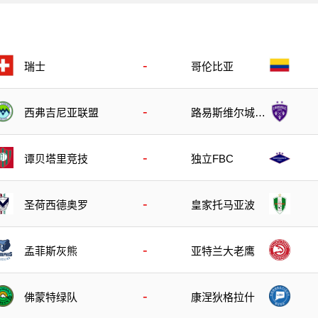
-
瑞士
哥伦比亚
-
西弗吉尼亚联盟
路易斯维尔城B
队
-
谭贝塔里竞技
独立FBC
-
圣荷西德奥罗
皇家托马亚波
-
孟菲斯灰熊
亚特兰大老鹰
-
佛蒙特绿队
康涅狄格拉什