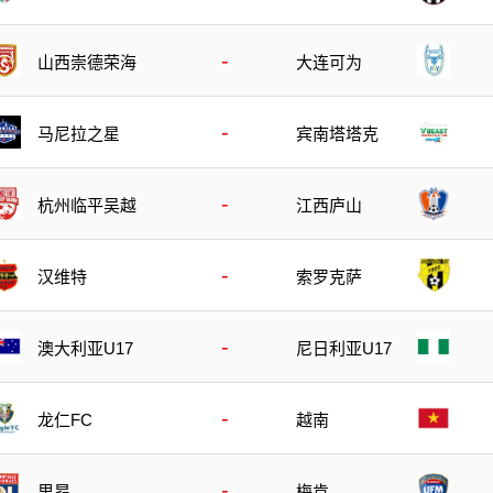
斯后备队
备队
-
山西崇德荣海
大连可为
-
马尼拉之星
宾南塔塔克
-
杭州临平吴越
江西庐山
-
汉维特
索罗克萨
-
澳大利亚U17
尼日利亚U17
-
龙仁FC
越南
-
里昂
梅肯