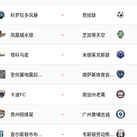
狸
-
科罗拉多风暴
竞技联
-
凤凰城水银
芝加哥天空
-
塔科马星
米德莱克斯联
-
圣何塞地震后备
堪萨斯体育会后
队
备队
-
卡波FC
南加州老鹰
-
贵州栩烽棠
广州黄埔志诚
-
查尔斯顿市布鲁
韦斯顿劳动熊后