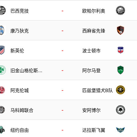
-
巴西竞技
欧帕尔利奥
-
康乃狄克
西麻省先锋
-
波士顿市
新英伦
-
旧金山格伦斯S
阿尔马登
C
-
阿克伦城
匹兹堡猎犬B队
-
马科姆联合
安阿博尔
-
纽约自由
达拉斯飞翼