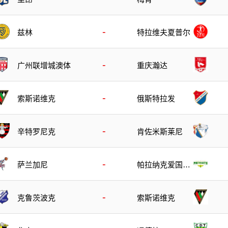
-
兹林
特拉维夫夏普尔
-
广州联增城澳体
重庆瀚达
-
索斯诺维克
俄斯特拉发
-
辛特罗尼克
肯佐米斯莱尼
-
萨兰加尼
帕拉纳克爱国者
队
-
克鲁茨波克
索斯诺维克