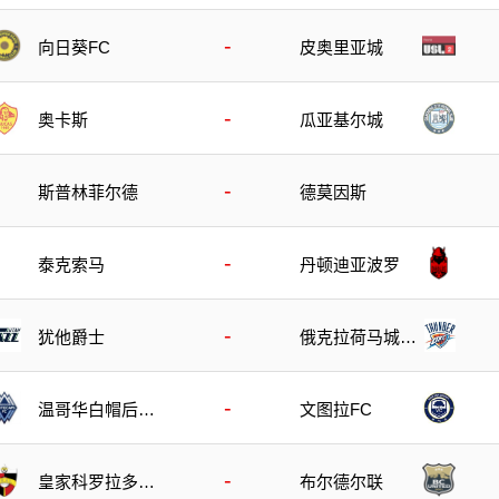
-
向日葵FC
皮奥里亚城
-
奥卡斯
瓜亚基尔城
-
斯普林菲尔德
德莫因斯
-
泰克索马
丹顿迪亚波罗
-
犹他爵士
俄克拉荷马城雷
霆
-
温哥华白帽后备
文图拉FC
队
-
皇家科罗拉多狐
布尔德尔联