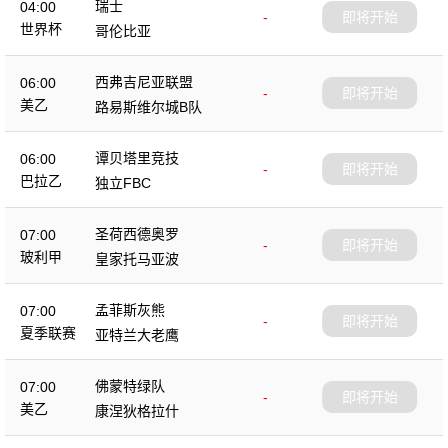
瑞士
04:00
-
即将开始
世界杯
哥伦比亚
西弗吉尼亚联盟
06:00
-
即将开始
美乙
路易斯维尔城B队
谭贝塔里竞技
06:00
-
即将开始
巴拉乙
独立FBC
圣荷西德奥罗
07:00
-
即将开始
玻利甲
皇家托马亚波
孟菲斯灰熊
07:00
-
即将开始
夏季联赛
亚特兰大老鹰
佛蒙特绿队
07:00
-
即将开始
美乙
康涅狄格拉什