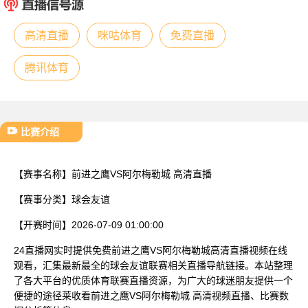
已结束
高清直播
咪咕体育
免费直播
腾讯体育
比赛介绍
【赛事名称】
前进之鹰VS阿尔梅勒城 高清直播
【赛事分类】
球会友谊
【开赛时间】
2026-07-09 01:00:00
24直播网实时提供免费前进之鹰VS阿尔梅勒城高清直播视频在线
观看，汇集最新最全的球会友谊联赛相关直播导航链接。本站整理
了各大平台的优质体育联赛直播资源，为广大的球迷朋友提供一个
便捷的途径莱收看前进之鹰VS阿尔梅勒城 高清视频直播、比赛数