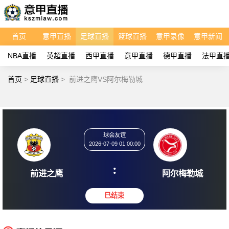
首页
意甲直播
足球直播
篮球直播
意甲录像
意甲新闻
NBA直播
英超直播
西甲直播
意甲直播
德甲直播
法甲直
首页
>
足球直播
>
前进之鹰VS阿尔梅勒城
球会友谊
2026-07-09 01:00:00
:
前进之鹰
阿尔梅