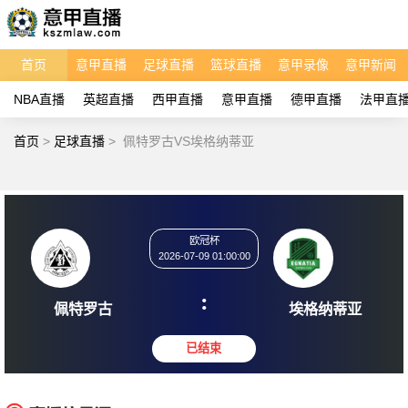
首页
意甲直播
足球直播
篮球直播
意甲录像
意甲新闻
NBA直播
英超直播
西甲直播
意甲直播
德甲直播
法甲直
首页
>
足球直播
>
佩特罗古VS埃格纳蒂亚
欧冠杯
2026-07-09 01:00:00
:
佩特罗古
埃格纳