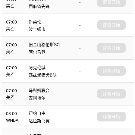
-
即将开始
美乙
西麻省先锋
新英伦
07:00
-
即将开始
美乙
波士顿市
旧金山格伦斯SC
07:00
-
即将开始
美乙
阿尔马登
阿克伦城
07:00
-
即将开始
美乙
匹兹堡猎犬B队
马科姆联合
07:00
-
即将开始
美乙
安阿博尔
纽约自由
08:00
-
即将开始
WNBA
达拉斯飞翼