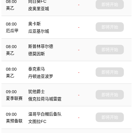
向日葵FC
08:00
-
即将开始
美乙
皮奥里亚城
奥卡斯
08:00
-
即将开始
厄瓜甲
瓜亚基尔城
斯普林菲尔德
08:00
-
即将开始
美乙
德莫因斯
泰克索马
08:00
-
即将开始
美乙
丹顿迪亚波罗
犹他爵士
09:00
-
即将开始
夏季联赛
俄克拉荷马城雷霆
温哥华白帽后备队
09:00
-
即将开始
美预备联
文图拉FC