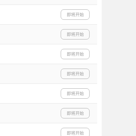
即将开始
即将开始
即将开始
即将开始
即将开始
即将开始
即将开始