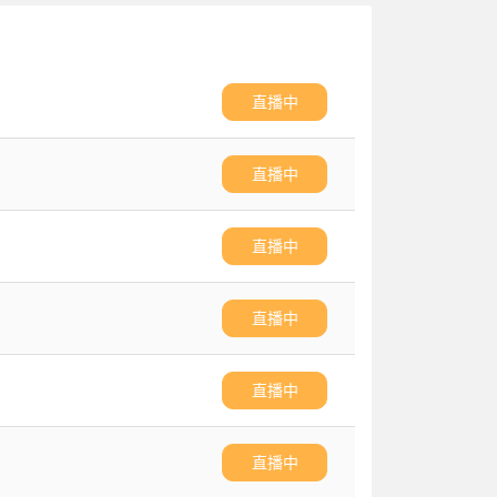
直播中
直播中
直播中
直播中
直播中
直播中