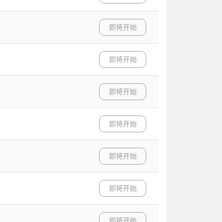
即将开始
即将开始
即将开始
即将开始
即将开始
即将开始
即将开始