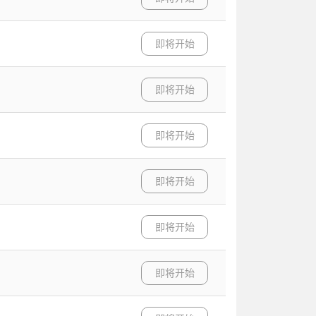
即将开始
即将开始
即将开始
即将开始
即将开始
即将开始