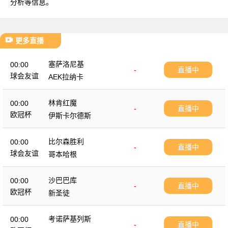
分析等信息。
更多直播
塞萨洛尼基
00:00
-
直播中
球会友谊
AEK拉纳卡
林肯红魔
00:00
-
直播中
欧冠杯
伊斯卡尔德斯
比尔森胜利
00:00
-
直播中
球会友谊
哥本哈根
沙巴巴库
00:00
-
直播中
欧冠杯
新圣徒
考诺萨基列斯
00:00
-
直播中