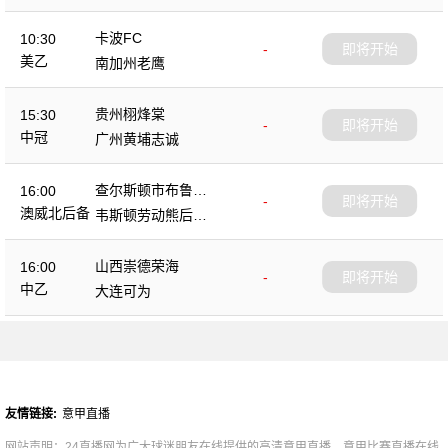
队
卡波FC
10:30
-
即将开始
美乙
南加州老鹰
贵州栩烽棠
15:30
-
即将开始
中冠
广州黄埔志诚
查尔斯顿市布鲁斯
16:00
-
即将开始
后备队
澳威北后备
韦斯顿劳动熊后备
队
山西崇德荣海
16:00
-
即将开始
中乙
大连可为
友情链接:
意甲直播
网站声明：24直播网为广大球迷朋友在线提供的高清意甲直播、意甲比赛直播在线