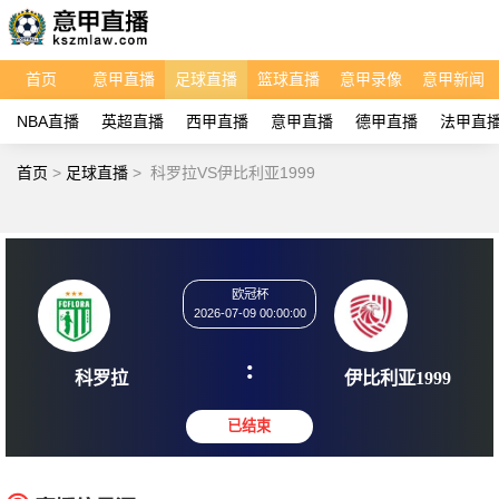
首页
意甲直播
足球直播
篮球直播
意甲录像
意甲新闻
NBA直播
英超直播
西甲直播
意甲直播
德甲直播
法甲直
首页
>
足球直播
>
科罗拉VS伊比利亚1999
欧冠杯
2026-07-09 00:00:00
:
科罗拉
伊比利亚