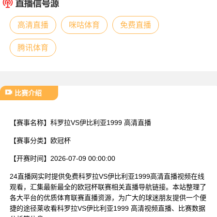
已结束
高清直播
咪咕体育
免费直播
腾讯体育
比赛介绍
【赛事名称】
科罗拉VS伊比利亚1999 高清直播
【赛事分类】
欧冠杯
【开赛时间】
2026-07-09 00:00:00
24直播网实时提供免费科罗拉VS伊比利亚1999高清直播视频在线
观看，汇集最新最全的欧冠杯联赛相关直播导航链接。本站整理了
各大平台的优质体育联赛直播资源，为广大的球迷朋友提供一个便
捷的途径莱收看科罗拉VS伊比利亚1999 高清视频直播、比赛数据