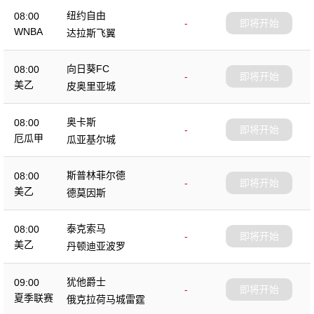
纽约自由
08:00
-
即将开始
WNBA
达拉斯飞翼
向日葵FC
08:00
-
即将开始
美乙
皮奥里亚城
奥卡斯
08:00
-
即将开始
厄瓜甲
瓜亚基尔城
斯普林菲尔德
08:00
-
即将开始
美乙
德莫因斯
泰克索马
08:00
-
即将开始
美乙
丹顿迪亚波罗
犹他爵士
09:00
-
即将开始
夏季联赛
俄克拉荷马城雷霆