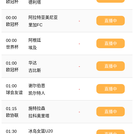
欧冠杯
德利塔
阿拉特亚美尼亚
00:00
-
直播中
欧冠杯
里加FC
阿根廷
00:00
-
直播中
世界杯
埃及
华达
01:00
-
直播中
欧冠杯
古比斯
谢尔伯恩
01:00
-
直播中
球会友谊
凯尔特人
施特拉森
01:15
-
直播中
欧协联
拉科奥里塔
冰岛女篮U20
01:30