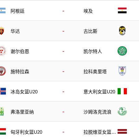
-
阿根廷
埃及
-
华达
古比斯
-
谢尔伯恩
凯尔特人
-
施特拉森
拉科奥里塔
-
冰岛女篮U20
意大利女篮U20
-
弗洛里亚纳
沙姆洛克流浪
-
匈牙利女篮U20
拉脱维亚女篮U2