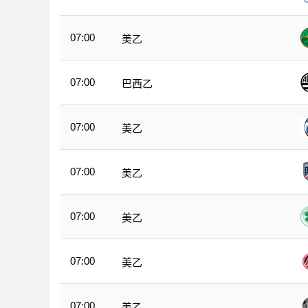
07:00
美乙
07:00
巴西乙
07:00
美乙
07:00
美乙
07:00
美乙
07:00
美乙
07:00
美乙