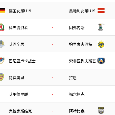
0
-
德国女足U19
奥地利女足U19
-
科夫流浪者
因弗内斯
-
艾巴辛尼
鲍里索夫巴特
-
巴尼亚卢卡战士
索非亚列夫斯基
-
特费奥里
拉恩
-
艾尔德里联
福尔柯克
-
克拉克斯维克
阿特比森