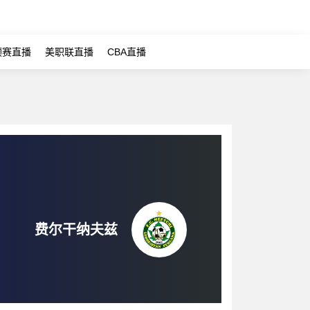
预赛直播
美职联直播
CBA直播
费尔干纳夫兹