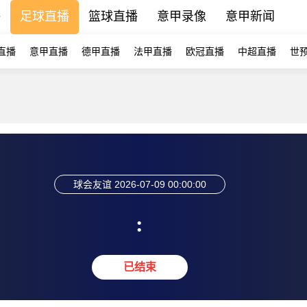
播
足球直播
篮球直播
意甲录像
意甲新闻
直播
意甲直播
德甲直播
法甲直播
欧冠直播
中超直播
世
球会友谊
2026-07-09 00:00:00
:
已结束