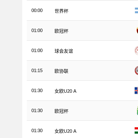
00:00
世界杯
01:00
欧冠杯
01:00
球会友谊
01:15
欧协联
01:30
女欧U20 A
01:30
欧冠杯
01:30
女欧U20 A