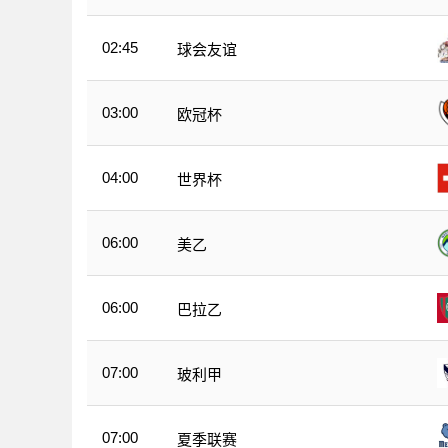
02:45
球会友谊
03:00
欧冠杯
04:00
世界杯
06:00
美乙
06:00
巴拉乙
07:00
玻利甲
07:00
夏季联赛