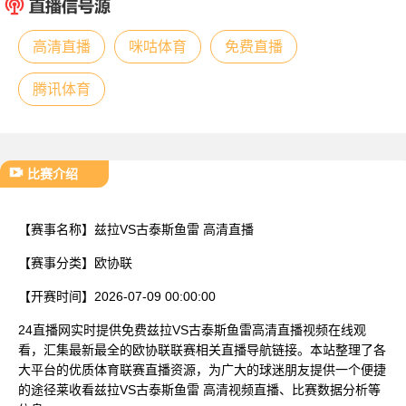
已结束
高清直播
咪咕体育
免费直播
腾讯体育
比赛介绍
【赛事名称】
兹拉VS古泰斯鱼雷 高清直播
【赛事分类】
欧协联
【开赛时间】
2026-07-09 00:00:00
24直播网实时提供免费兹拉VS古泰斯鱼雷高清直播视频在线观
看，汇集最新最全的欧协联联赛相关直播导航链接。本站整理了各
大平台的优质体育联赛直播资源，为广大的球迷朋友提供一个便捷
的途径莱收看兹拉VS古泰斯鱼雷 高清视频直播、比赛数据分析等