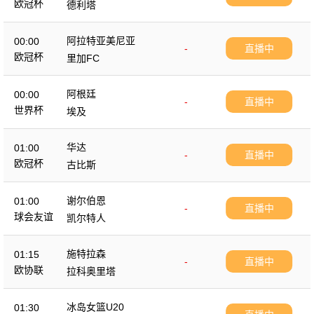
欧冠杯
德利塔
阿拉特亚美尼亚
00:00
-
直播中
欧冠杯
里加FC
阿根廷
00:00
-
直播中
世界杯
埃及
华达
01:00
-
直播中
欧冠杯
古比斯
谢尔伯恩
01:00
-
直播中
球会友谊
凯尔特人
施特拉森
01:15
-
直播中
欧协联
拉科奥里塔
冰岛女篮U20
01:30