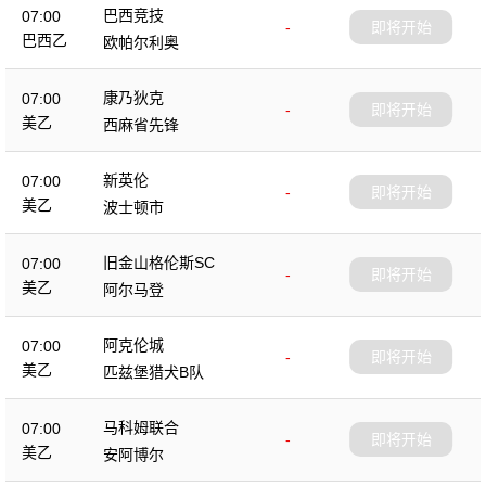
巴西竞技
07:00
-
即将开始
巴西乙
欧帕尔利奥
康乃狄克
07:00
-
即将开始
美乙
西麻省先锋
新英伦
07:00
-
即将开始
美乙
波士顿市
旧金山格伦斯SC
07:00
-
即将开始
美乙
阿尔马登
阿克伦城
07:00
-
即将开始
美乙
匹兹堡猎犬B队
马科姆联合
07:00
-
即将开始
美乙
安阿博尔