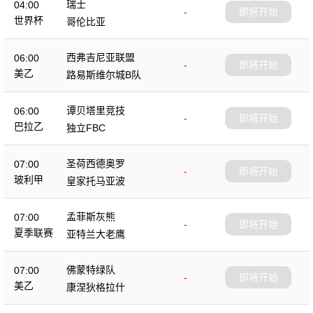
瑞士
04:00
-
即将开始
世界杯
哥伦比亚
西弗吉尼亚联盟
06:00
-
即将开始
美乙
路易斯维尔城B队
谭贝塔里竞技
06:00
-
即将开始
巴拉乙
独立FBC
圣荷西德奥罗
07:00
-
即将开始
玻利甲
皇家托马亚波
孟菲斯灰熊
07:00
-
即将开始
夏季联赛
亚特兰大老鹰
佛蒙特绿队
07:00
-
即将开始
美乙
康涅狄格拉什