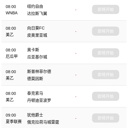
纽约自由
08:00
-
即将开始
WNBA
达拉斯飞翼
向日葵FC
08:00
-
即将开始
美乙
皮奥里亚城
奥卡斯
08:00
-
即将开始
厄瓜甲
瓜亚基尔城
斯普林菲尔德
08:00
-
即将开始
美乙
德莫因斯
泰克索马
08:00
-
即将开始
美乙
丹顿迪亚波罗
犹他爵士
09:00
-
即将开始
夏季联赛
俄克拉荷马城雷霆