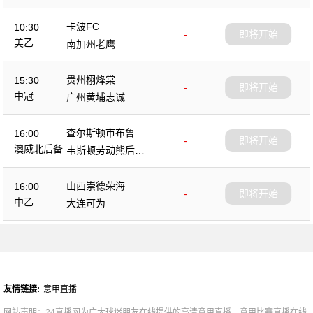
队
卡波FC
10:30
-
即将开始
美乙
南加州老鹰
贵州栩烽棠
15:30
-
即将开始
中冠
广州黄埔志诚
查尔斯顿市布鲁斯
16:00
-
即将开始
后备队
澳威北后备
韦斯顿劳动熊后备
队
山西崇德荣海
16:00
-
即将开始
中乙
大连可为
友情链接:
意甲直播
网站声明：24直播网为广大球迷朋友在线提供的高清意甲直播、意甲比赛直播在线