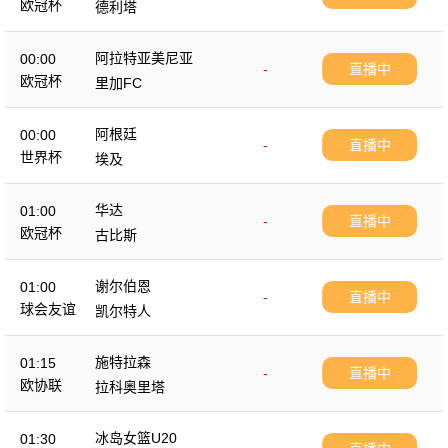
欧冠杯
德利塔
阿拉特亚美尼亚
00:00
-
直播中
欧冠杯
里加FC
阿根廷
00:00
-
直播中
世界杯
埃及
华达
01:00
-
直播中
欧冠杯
古比斯
谢尔伯恩
01:00
-
直播中
球会友谊
凯尔特人
施特拉森
01:15
-
直播中
欧协联
拉科奥里塔
冰岛女篮U20
01:30