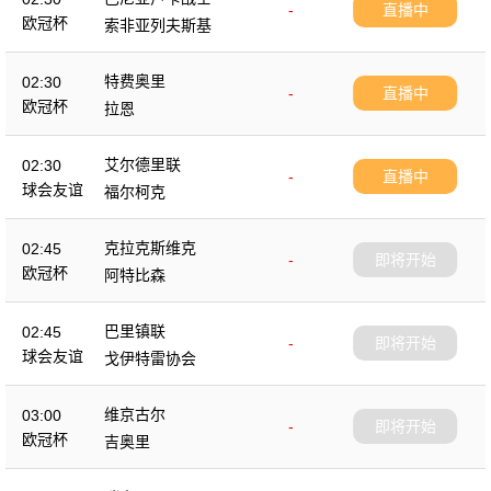
-
直播中
欧冠杯
索非亚列夫斯基
特费奥里
02:30
-
直播中
欧冠杯
拉恩
艾尔德里联
02:30
-
直播中
球会友谊
福尔柯克
克拉克斯维克
02:45
-
即将开始
欧冠杯
阿特比森
巴里镇联
02:45
-
即将开始
球会友谊
戈伊特雷协会
维京古尔
03:00
-
即将开始
欧冠杯
吉奥里