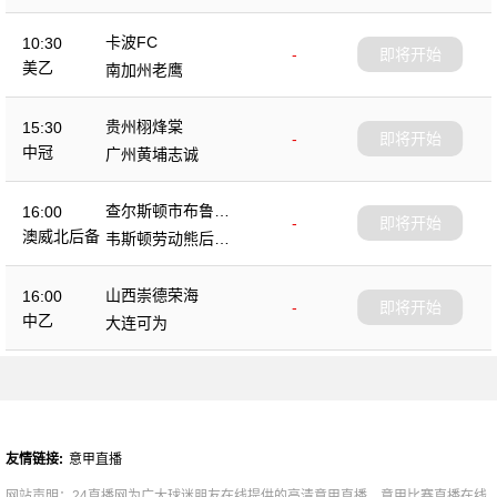
队
卡波FC
10:30
-
即将开始
美乙
南加州老鹰
贵州栩烽棠
15:30
-
即将开始
中冠
广州黄埔志诚
查尔斯顿市布鲁斯
16:00
-
即将开始
后备队
澳威北后备
韦斯顿劳动熊后备
队
山西崇德荣海
16:00
-
即将开始
中乙
大连可为
友情链接:
意甲直播
网站声明：24直播网为广大球迷朋友在线提供的高清意甲直播、意甲比赛直播在线