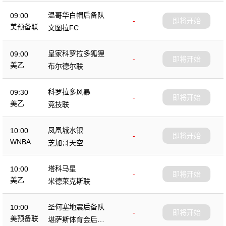
温哥华白帽后备队
09:00
-
即将开始
美预备联
文图拉FC
皇家科罗拉多狐狸
09:00
-
即将开始
美乙
布尔德尔联
科罗拉多风暴
09:30
-
即将开始
美乙
竞技联
凤凰城水银
10:00
-
即将开始
WNBA
芝加哥天空
塔科马星
10:00
-
即将开始
美乙
米德莱克斯联
圣何塞地震后备队
10:00
-
即将开始
美预备联
堪萨斯体育会后备