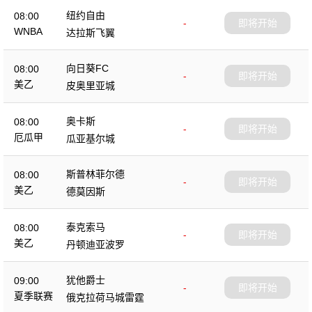
纽约自由
08:00
-
即将开始
WNBA
达拉斯飞翼
向日葵FC
08:00
-
即将开始
美乙
皮奥里亚城
奥卡斯
08:00
-
即将开始
厄瓜甲
瓜亚基尔城
斯普林菲尔德
08:00
-
即将开始
美乙
德莫因斯
泰克索马
08:00
-
即将开始
美乙
丹顿迪亚波罗
犹他爵士
09:00
-
即将开始
夏季联赛
俄克拉荷马城雷霆