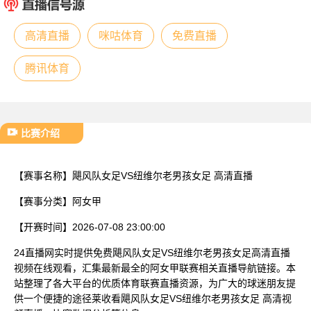
已结束
高清直播
咪咕体育
免费直播
腾讯体育
比赛介绍
【赛事名称】
飓风队女足VS纽维尔老男孩女足 高清直播
【赛事分类】
阿女甲
【开赛时间】
2026-07-08 23:00:00
24直播网实时提供免费飓风队女足VS纽维尔老男孩女足高清直播
视频在线观看，汇集最新最全的阿女甲联赛相关直播导航链接。本
站整理了各大平台的优质体育联赛直播资源，为广大的球迷朋友提
供一个便捷的途径莱收看飓风队女足VS纽维尔老男孩女足 高清视