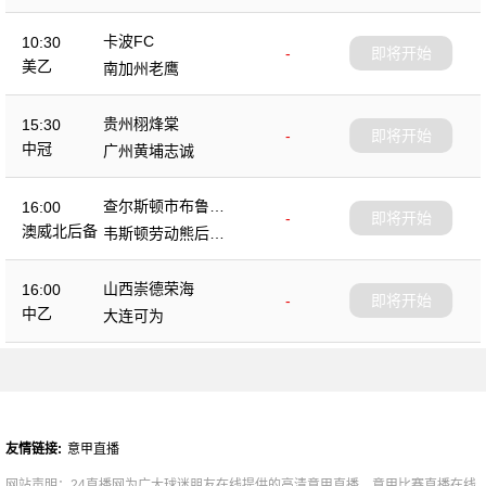
队
卡波FC
10:30
-
即将开始
美乙
南加州老鹰
贵州栩烽棠
15:30
-
即将开始
中冠
广州黄埔志诚
查尔斯顿市布鲁斯
16:00
-
即将开始
后备队
澳威北后备
韦斯顿劳动熊后备
队
山西崇德荣海
16:00
-
即将开始
中乙
大连可为
友情链接:
意甲直播
网站声明：24直播网为广大球迷朋友在线提供的高清意甲直播、意甲比赛直播在线