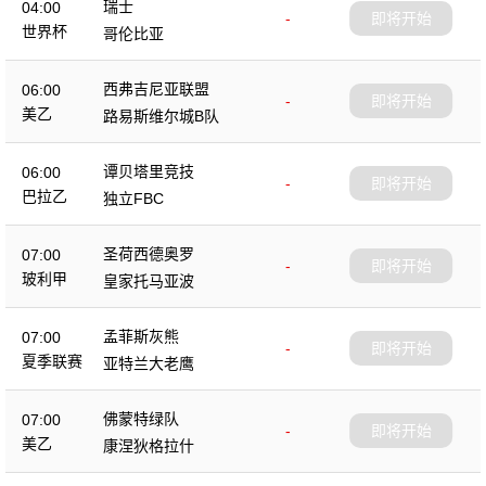
瑞士
04:00
-
即将开始
世界杯
哥伦比亚
西弗吉尼亚联盟
06:00
-
即将开始
美乙
路易斯维尔城B队
谭贝塔里竞技
06:00
-
即将开始
巴拉乙
独立FBC
圣荷西德奥罗
07:00
-
即将开始
玻利甲
皇家托马亚波
孟菲斯灰熊
07:00
-
即将开始
夏季联赛
亚特兰大老鹰
佛蒙特绿队
07:00
-
即将开始
美乙
康涅狄格拉什