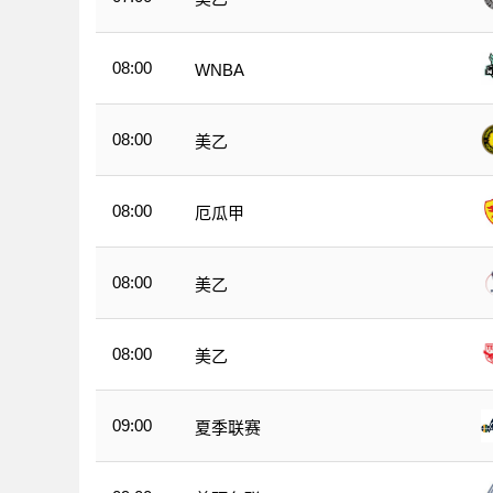
08:00
WNBA
08:00
美乙
08:00
厄瓜甲
08:00
美乙
08:00
美乙
09:00
夏季联赛