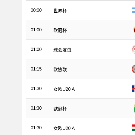
00:00
世界杯
01:00
欧冠杯
01:00
球会友谊
01:15
欧协联
01:30
女欧U20 A
01:30
欧冠杯
01:30
女欧U20 A