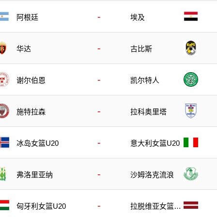
-
阿根廷
埃及
-
华达
古比斯
-
谢尔伯恩
凯尔特人
-
施特拉森
拉科奥里塔
-
冰岛女篮U20
意大利女篮U20
-
弗洛里亚纳
沙姆洛克流浪
-
匈牙利女篮U20
拉脱维亚女篮U2