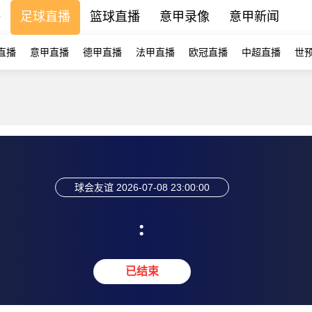
播
足球直播
篮球直播
意甲录像
意甲新闻
直播
意甲直播
德甲直播
法甲直播
欧冠直播
中超直播
世
球会友谊
2026-07-08 23:00:00
:
已结束