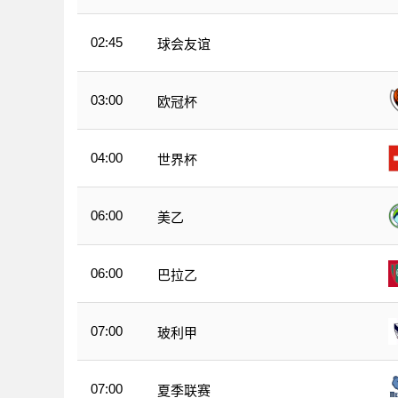
02:45
球会友谊
03:00
欧冠杯
04:00
世界杯
06:00
美乙
06:00
巴拉乙
07:00
玻利甲
07:00
夏季联赛