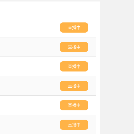
直播中
直播中
直播中
直播中
直播中
直播中