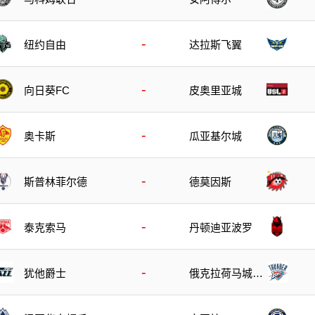
-
纽约自由
达拉斯飞翼
-
向日葵FC
皮奥里亚城
-
奥卡斯
瓜亚基尔城
-
斯普林菲尔德
德莫因斯
-
泰克索马
丹顿迪亚波罗
-
犹他爵士
俄克拉荷马城雷
霆