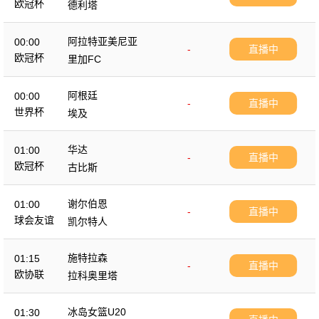
欧冠杯
德利塔
阿拉特亚美尼亚
00:00
-
直播中
欧冠杯
里加FC
阿根廷
00:00
-
直播中
世界杯
埃及
华达
01:00
-
直播中
欧冠杯
古比斯
谢尔伯恩
01:00
-
直播中
球会友谊
凯尔特人
施特拉森
01:15
-
直播中
欧协联
拉科奥里塔
冰岛女篮U20
01:30