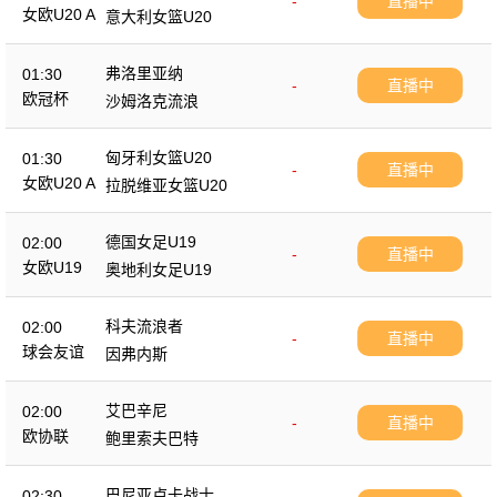
-
直播中
女欧U20 A
意大利女篮U20
弗洛里亚纳
01:30
-
直播中
欧冠杯
沙姆洛克流浪
匈牙利女篮U20
01:30
-
直播中
女欧U20 A
拉脱维亚女篮U20
德国女足U19
02:00
-
直播中
女欧U19
奥地利女足U19
科夫流浪者
02:00
-
直播中
球会友谊
因弗内斯
艾巴辛尼
02:00
-
直播中
欧协联
鲍里索夫巴特
巴尼亚卢卡战士
02:30