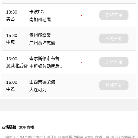
队
卡波FC
10:30
-
即将开始
美乙
南加州老鹰
贵州栩烽棠
15:30
-
即将开始
中冠
广州黄埔志诚
查尔斯顿市布鲁斯
16:00
-
即将开始
后备队
澳威北后备
韦斯顿劳动熊后备
队
山西崇德荣海
16:00
-
即将开始
中乙
大连可为
友情链接:
意甲直播
网站声明：24直播网为广大球迷朋友在线提供的高清意甲直播、意甲比赛直播在线