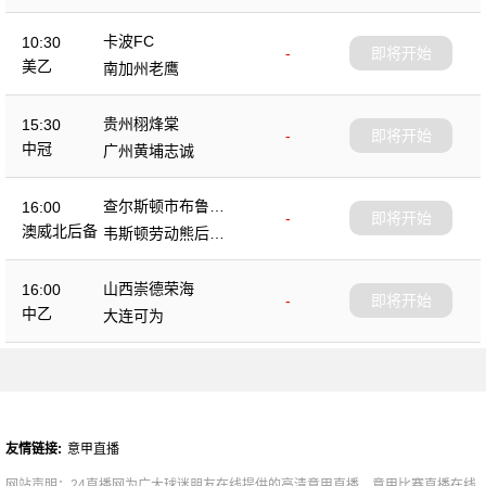
队
卡波FC
10:30
-
即将开始
美乙
南加州老鹰
贵州栩烽棠
15:30
-
即将开始
中冠
广州黄埔志诚
查尔斯顿市布鲁斯
16:00
-
即将开始
后备队
澳威北后备
韦斯顿劳动熊后备
队
山西崇德荣海
16:00
-
即将开始
中乙
大连可为
友情链接:
意甲直播
网站声明：24直播网为广大球迷朋友在线提供的高清意甲直播、意甲比赛直播在线