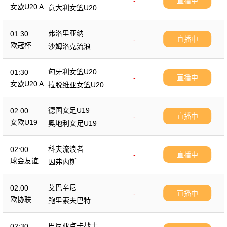
-
直播中
女欧U20 A
意大利女篮U20
弗洛里亚纳
01:30
-
直播中
欧冠杯
沙姆洛克流浪
匈牙利女篮U20
01:30
-
直播中
女欧U20 A
拉脱维亚女篮U20
德国女足U19
02:00
-
直播中
女欧U19
奥地利女足U19
科夫流浪者
02:00
-
直播中
球会友谊
因弗内斯
艾巴辛尼
02:00
-
直播中
欧协联
鲍里索夫巴特
巴尼亚卢卡战士
02:30