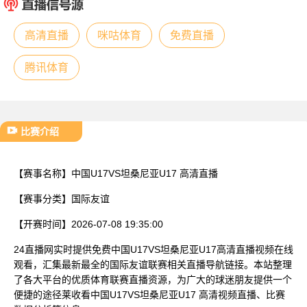
已结束
高清直播
咪咕体育
免费直播
腾讯体育
比赛介绍
【赛事名称】
中国U17VS坦桑尼亚U17 高清直播
【赛事分类】
国际友谊
【开赛时间】
2026-07-08 19:35:00
24直播网实时提供免费中国U17VS坦桑尼亚U17高清直播视频在线
观看，汇集最新最全的国际友谊联赛相关直播导航链接。本站整理
了各大平台的优质体育联赛直播资源，为广大的球迷朋友提供一个
便捷的途径莱收看中国U17VS坦桑尼亚U17 高清视频直播、比赛