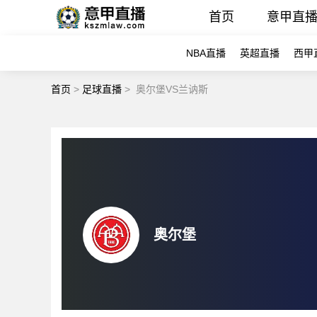
首页
意甲直
NBA直播
英超直播
西甲
首页
>
足球直播
>
奥尔堡VS兰讷斯
奥尔堡