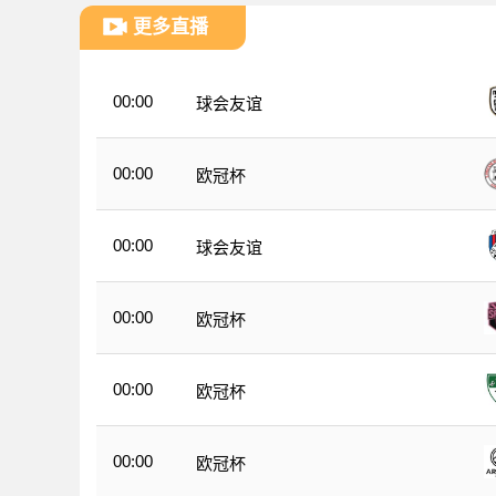
更多直播
00:00
球会友谊
00:00
欧冠杯
00:00
球会友谊
00:00
欧冠杯
00:00
欧冠杯
00:00
欧冠杯