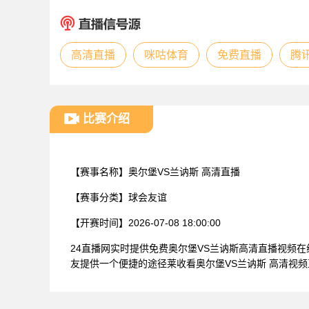
高清直播
咪咕体育
免费直播
腾
比赛介绍
【赛事名称】
奥尔堡VS兰讷斯 高清直播
【赛事分类】
球会友谊
【开赛时间】
2026-07-08 18:00:00
24直播网实时提供免费奥尔堡VS兰讷斯高清直播视频
友提供一个便捷的途径莱收看奥尔堡VS兰讷斯 高清视