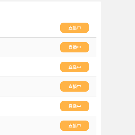
直播中
直播中
直播中
直播中
直播中
直播中