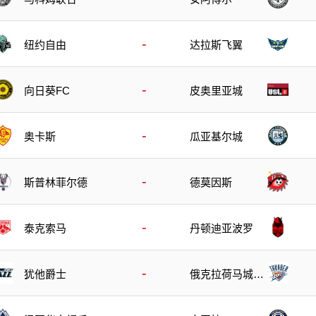
-
纽约自由
达拉斯飞翼
-
向日葵FC
皮奥里亚城
-
奥卡斯
瓜亚基尔城
-
斯普林菲尔德
德莫因斯
-
泰克索马
丹顿迪亚波罗
-
犹他爵士
俄克拉荷马城雷
霆