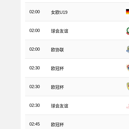
02:00
女欧U19
02:00
球会友谊
02:00
欧协联
02:30
欧冠杯
02:30
欧冠杯
02:30
球会友谊
02:45
欧冠杯