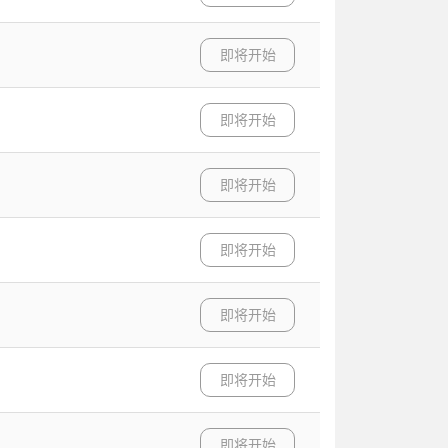
即将开始
即将开始
即将开始
即将开始
即将开始
即将开始
即将开始