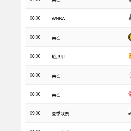
08:00
WNBA
08:00
美乙
08:00
厄瓜甲
08:00
美乙
08:00
美乙
09:00
夏季联赛