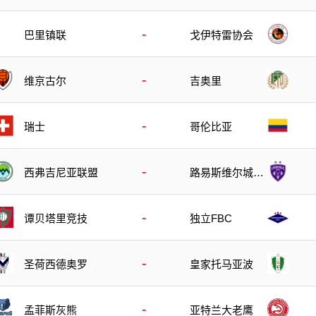
-
巴里镇联
戈伊特雷协会
-
维京古尔
吉奥里
-
瑞士
哥伦比亚
-
西弗吉尼亚联盟
路易斯维尔城B
队
-
谭贝塔里竞技
独立FBC
-
圣荷西德奥罗
皇家托马亚波
-
孟菲斯灰熊
亚特兰大老鹰