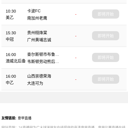
队
卡波FC
10:30
-
即将开始
美乙
南加州老鹰
贵州栩烽棠
15:30
-
即将开始
中冠
广州黄埔志诚
查尔斯顿市布鲁斯
16:00
-
即将开始
后备队
澳威北后备
韦斯顿劳动熊后备
队
山西崇德荣海
16:00
-
即将开始
中乙
大连可为
友情链接:
意甲直播
网站声明：24直播网为广大球迷朋友在线提供的高清意甲直播、意甲比赛直播在线