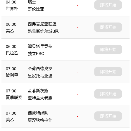
瑞士
04:00
-
即将开始
世界杯
哥伦比亚
西弗吉尼亚联盟
06:00
-
即将开始
美乙
路易斯维尔城B队
谭贝塔里竞技
06:00
-
即将开始
巴拉乙
独立FBC
圣荷西德奥罗
07:00
-
即将开始
玻利甲
皇家托马亚波
孟菲斯灰熊
07:00
-
即将开始
夏季联赛
亚特兰大老鹰
佛蒙特绿队
07:00
-
即将开始
美乙
康涅狄格拉什