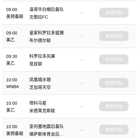
温哥华白帽后备队
09:00
-
即将开始
美预备联
文图拉FC
皇家科罗拉多狐狸
09:00
-
即将开始
美乙
布尔德尔联
科罗拉多风暴
09:30
-
即将开始
美乙
竞技联
凤凰城水银
10:00
-
即将开始
WNBA
芝加哥天空
塔科马星
10:00
-
即将开始
美乙
米德莱克斯联
圣何塞地震后备队
10:00
-
即将开始
美预备联
堪萨斯体育会后备