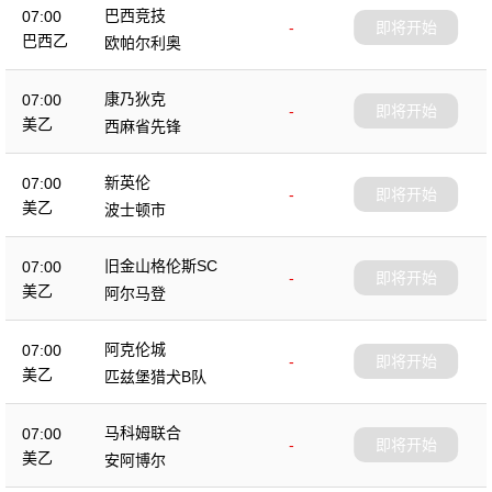
巴西竞技
07:00
-
即将开始
巴西乙
欧帕尔利奥
康乃狄克
07:00
-
即将开始
美乙
西麻省先锋
新英伦
07:00
-
即将开始
美乙
波士顿市
旧金山格伦斯SC
07:00
-
即将开始
美乙
阿尔马登
阿克伦城
07:00
-
即将开始
美乙
匹兹堡猎犬B队
马科姆联合
07:00
-
即将开始
美乙
安阿博尔