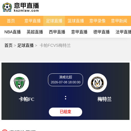
首页
意甲直播
足球直播
篮球直播
意甲录像
意甲新闻
NBA直播
英超直播
西甲直播
意甲直播
德甲直播
法甲直
首页
>
足球直播
>
卡帕FCVS梅特兰
澳威北超
2026-07-08 18:00:00
:
卡帕FC
梅特