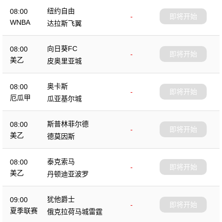
纽约自由
08:00
-
即将开始
WNBA
达拉斯飞翼
向日葵FC
08:00
-
即将开始
美乙
皮奥里亚城
奥卡斯
08:00
-
即将开始
厄瓜甲
瓜亚基尔城
斯普林菲尔德
08:00
-
即将开始
美乙
德莫因斯
泰克索马
08:00
-
即将开始
美乙
丹顿迪亚波罗
犹他爵士
09:00
-
即将开始
夏季联赛
俄克拉荷马城雷霆