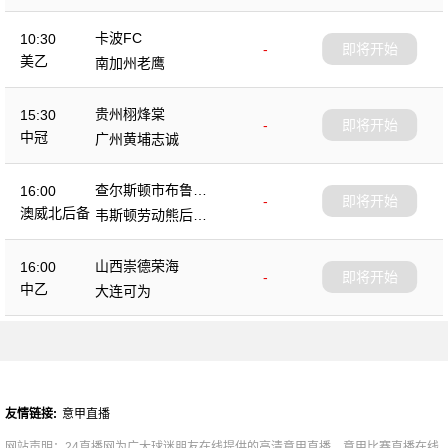
队
卡波FC
10:30
-
即将开始
美乙
南加州老鹰
贵州栩烽棠
15:30
-
即将开始
中冠
广州黄埔志诚
查尔斯顿市布鲁斯
16:00
-
即将开始
后备队
澳威北后备
韦斯顿劳动熊后备
队
山西崇德荣海
16:00
-
即将开始
中乙
大连可为
友情链接:
意甲直播
网站声明：24直播网为广大球迷朋友在线提供的高清意甲直播、意甲比赛直播在线