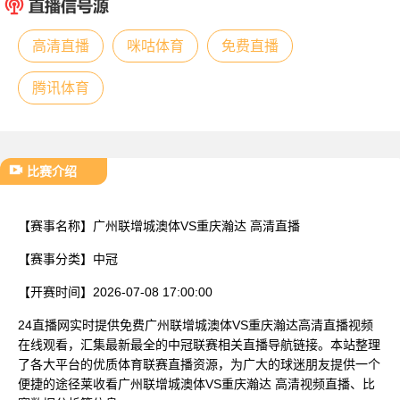
已结束
高清直播
咪咕体育
免费直播
腾讯体育
比赛介绍
【赛事名称】
广州联增城澳体VS重庆瀚达 高清直播
【赛事分类】
中冠
【开赛时间】
2026-07-08 17:00:00
24直播网实时提供免费广州联增城澳体VS重庆瀚达高清直播视频
在线观看，汇集最新最全的中冠联赛相关直播导航链接。本站整理
了各大平台的优质体育联赛直播资源，为广大的球迷朋友提供一个
便捷的途径莱收看广州联增城澳体VS重庆瀚达 高清视频直播、比