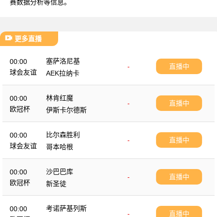
赛数据分析等信息。
更多直播
塞萨洛尼基
00:00
-
直播中
球会友谊
AEK拉纳卡
林肯红魔
00:00
-
直播中
欧冠杯
伊斯卡尔德斯
比尔森胜利
00:00
-
直播中
球会友谊
哥本哈根
沙巴巴库
00:00
-
直播中
欧冠杯
新圣徒
考诺萨基列斯
00:00
-
直播中