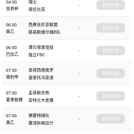
瑞士
04:00
-
即将开始
世界杯
哥伦比亚
西弗吉尼亚联盟
06:00
-
即将开始
美乙
路易斯维尔城B队
谭贝塔里竞技
06:00
-
即将开始
巴拉乙
独立FBC
圣荷西德奥罗
07:00
-
即将开始
玻利甲
皇家托马亚波
孟菲斯灰熊
07:00
-
即将开始
夏季联赛
亚特兰大老鹰
佛蒙特绿队
07:00
-
即将开始
美乙
康涅狄格拉什