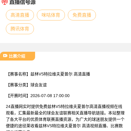
已结束
高清直播
咪咕体育
免费直播
腾讯体育
比赛介绍
【赛事名称】
兹林VS特拉维夫夏普尔 高清直播
【赛事分类】
球会友谊
【开赛时间】
2026-07-08 17:00:00
24直播网实时提供免费兹林VS特拉维夫夏普尔高清直播视频在线
观看，汇集最新最全的球会友谊联赛相关直播导航链接。本站整理
了各大平台的优质体育联赛直播资源，为广大的球迷朋友提供一个
便捷的途径莱收看兹林VS特拉维夫夏普尔 高清视频直播、比赛数