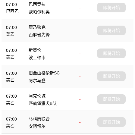
巴西竞技
07:00
-
即将开始
巴西乙
欧帕尔利奥
康乃狄克
07:00
-
即将开始
美乙
西麻省先锋
新英伦
07:00
-
即将开始
美乙
波士顿市
旧金山格伦斯SC
07:00
-
即将开始
美乙
阿尔马登
阿克伦城
07:00
-
即将开始
美乙
匹兹堡猎犬B队
马科姆联合
07:00
-
即将开始
美乙
安阿博尔