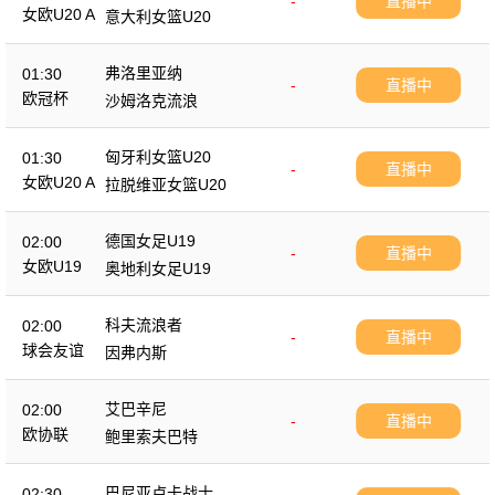
-
直播中
女欧U20 A
意大利女篮U20
弗洛里亚纳
01:30
-
直播中
欧冠杯
沙姆洛克流浪
匈牙利女篮U20
01:30
-
直播中
女欧U20 A
拉脱维亚女篮U20
德国女足U19
02:00
-
直播中
女欧U19
奥地利女足U19
科夫流浪者
02:00
-
直播中
球会友谊
因弗内斯
艾巴辛尼
02:00
-
直播中
欧协联
鲍里索夫巴特
巴尼亚卢卡战士
02:30