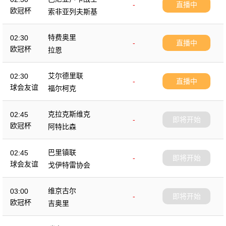
-
直播中
欧冠杯
索非亚列夫斯基
特费奥里
02:30
-
直播中
欧冠杯
拉恩
艾尔德里联
02:30
-
直播中
球会友谊
福尔柯克
克拉克斯维克
02:45
-
即将开始
欧冠杯
阿特比森
巴里镇联
02:45
-
即将开始
球会友谊
戈伊特雷协会
维京古尔
03:00
-
即将开始
欧冠杯
吉奥里