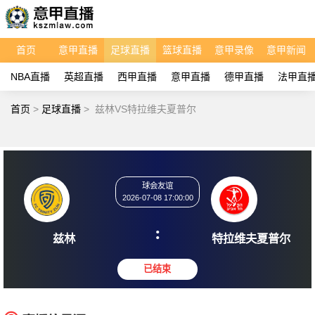
首页
意甲直播
足球直播
篮球直播
意甲录像
意甲新闻
NBA直播
英超直播
西甲直播
意甲直播
德甲直播
法甲直
首页
>
足球直播
>
兹林VS特拉维夫夏普尔
球会友谊
2026-07-08 17:00:00
:
兹林
特拉维夫