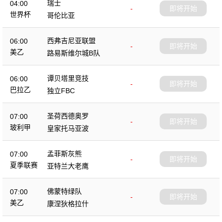
瑞士
04:00
-
即将开始
世界杯
哥伦比亚
西弗吉尼亚联盟
06:00
-
即将开始
美乙
路易斯维尔城B队
谭贝塔里竞技
06:00
-
即将开始
巴拉乙
独立FBC
圣荷西德奥罗
07:00
-
即将开始
玻利甲
皇家托马亚波
孟菲斯灰熊
07:00
-
即将开始
夏季联赛
亚特兰大老鹰
佛蒙特绿队
07:00
-
即将开始
美乙
康涅狄格拉什