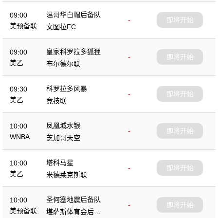
温哥华白帽后备队
09:00
-
即将开始
美预备联
文图拉FC
皇家科罗拉多狐狸
09:00
-
即将开始
美乙
布尔德尔联
科罗拉多风暴
09:30
-
即将开始
美乙
竞技联
凤凰城水银
10:00
-
即将开始
WNBA
芝加哥天空
塔科马星
10:00
-
即将开始
美乙
米德莱克斯联
圣何塞地震后备队
10:00
-
即将开始
美预备联
堪萨斯体育会后备