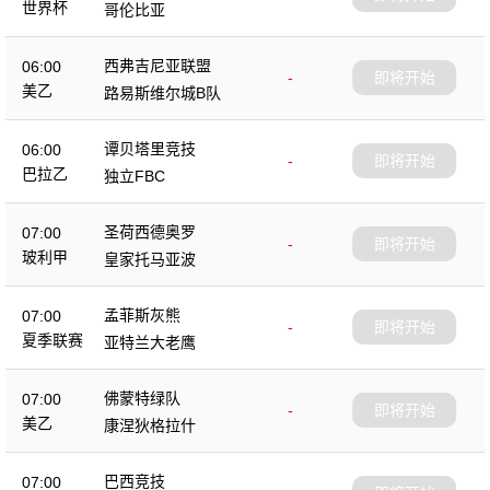
世界杯
哥伦比亚
西弗吉尼亚联盟
06:00
-
即将开始
美乙
路易斯维尔城B队
谭贝塔里竞技
06:00
-
即将开始
巴拉乙
独立FBC
圣荷西德奥罗
07:00
-
即将开始
玻利甲
皇家托马亚波
孟菲斯灰熊
07:00
-
即将开始
夏季联赛
亚特兰大老鹰
佛蒙特绿队
07:00
-
即将开始
美乙
康涅狄格拉什
巴西竞技
07:00