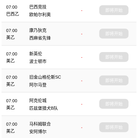
巴西竞技
07:00
-
即将开始
巴西乙
欧帕尔利奥
康乃狄克
07:00
-
即将开始
美乙
西麻省先锋
新英伦
07:00
-
即将开始
美乙
波士顿市
旧金山格伦斯SC
07:00
-
即将开始
美乙
阿尔马登
阿克伦城
07:00
-
即将开始
美乙
匹兹堡猎犬B队
马科姆联合
07:00
-
即将开始
美乙
安阿博尔