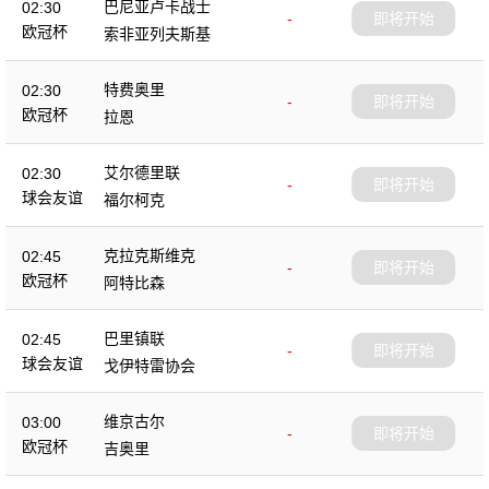
巴尼亚卢卡战士
02:30
-
即将开始
欧冠杯
索非亚列夫斯基
特费奥里
02:30
-
即将开始
欧冠杯
拉恩
艾尔德里联
02:30
-
即将开始
球会友谊
福尔柯克
克拉克斯维克
02:45
-
即将开始
欧冠杯
阿特比森
巴里镇联
02:45
-
即将开始
球会友谊
戈伊特雷协会
维京古尔
03:00
-
即将开始
欧冠杯
吉奥里