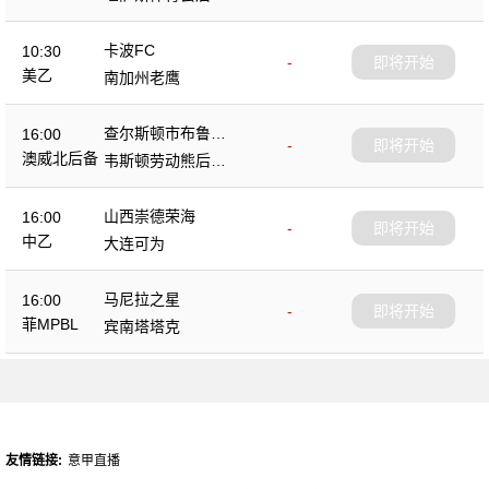
队
卡波FC
10:30
-
即将开始
美乙
南加州老鹰
查尔斯顿市布鲁斯
16:00
-
即将开始
后备队
澳威北后备
韦斯顿劳动熊后备
队
山西崇德荣海
16:00
-
即将开始
中乙
大连可为
马尼拉之星
16:00
-
即将开始
菲MPBL
宾南塔塔克
友情链接:
意甲直播