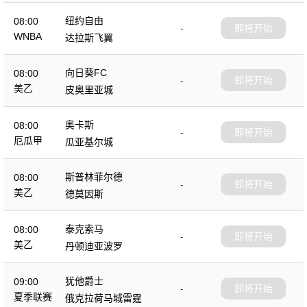
纽约自由
08:00
-
即将开始
WNBA
达拉斯飞翼
向日葵FC
08:00
-
即将开始
美乙
皮奥里亚城
奥卡斯
08:00
-
即将开始
厄瓜甲
瓜亚基尔城
斯普林菲尔德
08:00
-
即将开始
美乙
德莫因斯
泰克索马
08:00
-
即将开始
美乙
丹顿迪亚波罗
犹他爵士
09:00
-
即将开始
夏季联赛
俄克拉荷马城雷霆