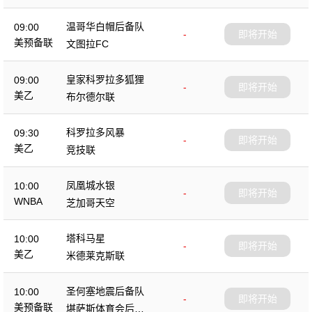
温哥华白帽后备队
09:00
-
即将开始
美预备联
文图拉FC
皇家科罗拉多狐狸
09:00
-
即将开始
美乙
布尔德尔联
科罗拉多风暴
09:30
-
即将开始
美乙
竞技联
凤凰城水银
10:00
-
即将开始
WNBA
芝加哥天空
塔科马星
10:00
-
即将开始
美乙
米德莱克斯联
圣何塞地震后备队
10:00
-
即将开始
美预备联
堪萨斯体育会后备