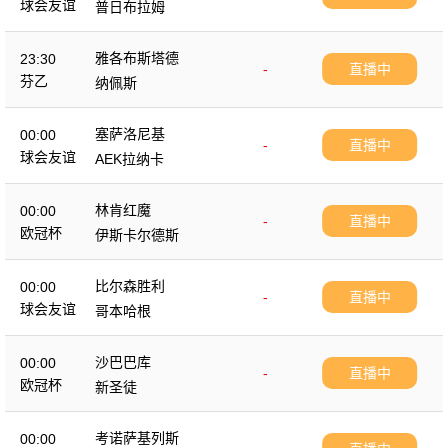
球会友谊
普日布拉姆
雅各布斯塔德
23:30
-
直播中
芬乙
纳佩斯
塞萨洛尼基
00:00
-
直播中
球会友谊
AEK拉纳卡
林肯红魔
00:00
-
直播中
欧冠杯
伊斯卡尔德斯
比尔森胜利
00:00
-
直播中
球会友谊
哥本哈根
沙巴巴库
00:00
-
直播中
欧冠杯
新圣徒
考诺萨基列斯
00:00