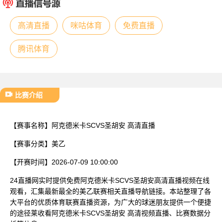
已结束
高清直播
咪咕体育
免费直播
腾讯体育
比赛介绍
【赛事名称】
阿克德米卡SCVS圣胡安 高清直播
【赛事分类】
美乙
【开赛时间】
2026-07-09 10:00:00
24直播网实时提供免费阿克德米卡SCVS圣胡安高清直播视频在线
观看，汇集最新最全的美乙联赛相关直播导航链接。本站整理了各
大平台的优质体育联赛直播资源，为广大的球迷朋友提供一个便捷
的途径莱收看阿克德米卡SCVS圣胡安 高清视频直播、比赛数据分