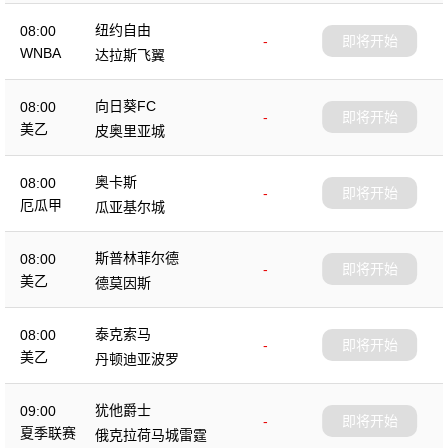
纽约自由
08:00
-
即将开始
WNBA
达拉斯飞翼
向日葵FC
08:00
-
即将开始
美乙
皮奥里亚城
奥卡斯
08:00
-
即将开始
厄瓜甲
瓜亚基尔城
斯普林菲尔德
08:00
-
即将开始
美乙
德莫因斯
泰克索马
08:00
-
即将开始
美乙
丹顿迪亚波罗
犹他爵士
09:00
-
即将开始
夏季联赛
俄克拉荷马城雷霆