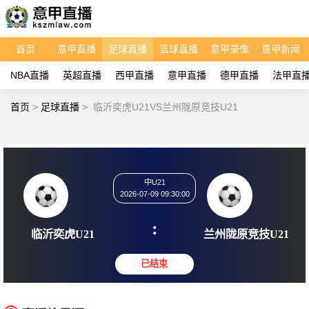
首页
意甲直播
足球直播
篮球直播
意甲录像
意甲新闻
NBA直播
英超直播
西甲直播
意甲直播
德甲直播
法甲直
首页
>
足球直播
>
临沂奕虎U21VS兰州陇原竞技U21
中U21
2026-07-09 09:30:00
:
临沂奕虎U21
兰州陇原竞