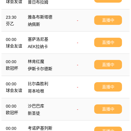
球会友谊
普日布拉姆
雅各布斯塔德
23:30
-
直播中
芬乙
纳佩斯
塞萨洛尼基
00:00
-
直播中
球会友谊
AEK拉纳卡
林肯红魔
00:00
-
直播中
欧冠杯
伊斯卡尔德斯
比尔森胜利
00:00
-
直播中
球会友谊
哥本哈根
沙巴巴库
00:00
-
直播中
欧冠杯
新圣徒
考诺萨基列斯
00:00