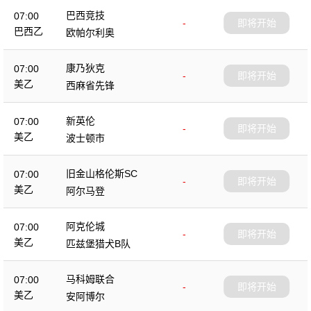
巴西竞技
07:00
-
即将开始
巴西乙
欧帕尔利奥
康乃狄克
07:00
-
即将开始
美乙
西麻省先锋
新英伦
07:00
-
即将开始
美乙
波士顿市
旧金山格伦斯SC
07:00
-
即将开始
美乙
阿尔马登
阿克伦城
07:00
-
即将开始
美乙
匹兹堡猎犬B队
马科姆联合
07:00
-
即将开始
美乙
安阿博尔