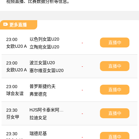
视频直播、比赛数据分析等信息。
更多直播
以色列女篮U20
23:00
-
直播中
女欧U20 A
立陶宛女篮U20
波兰女篮U20
23:00
-
直播中
女欧U20 A
塞尔维亚女篮U20
普罗斯捷约夫
23:00
-
直播中
球会友谊
弗里德克
HJS阿卡泰米阿女
23:30
-
直播中
足
芬女甲
拉迪女足
瑞德尼基
23:30
-
直播中