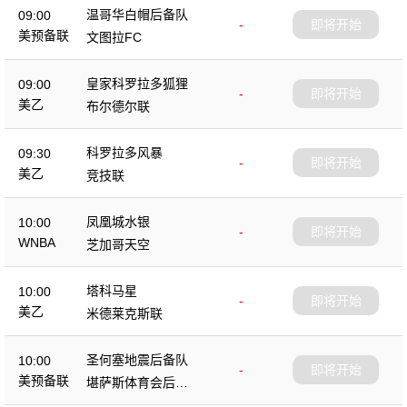
温哥华白帽后备队
09:00
-
即将开始
美预备联
文图拉FC
皇家科罗拉多狐狸
09:00
-
即将开始
美乙
布尔德尔联
科罗拉多风暴
09:30
-
即将开始
美乙
竞技联
凤凰城水银
10:00
-
即将开始
WNBA
芝加哥天空
塔科马星
10:00
-
即将开始
美乙
米德莱克斯联
圣何塞地震后备队
10:00
-
即将开始
美预备联
堪萨斯体育会后备
队