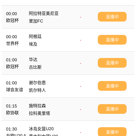
阿拉特亚美尼亚
00:00
-
直播中
欧冠杯
里加FC
阿根廷
00:00
-
直播中
世界杯
埃及
华达
01:00
-
直播中
欧冠杯
古比斯
谢尔伯恩
01:00
-
直播中
球会友谊
凯尔特人
施特拉森
01:15
-
直播中
欧协联
拉科奥里塔
冰岛女篮U20
01:30
-
直播中
女欧U20 A