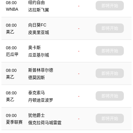
纽约自由
08:00
-
即将开始
WNBA
达拉斯飞翼
向日葵FC
08:00
-
即将开始
美乙
皮奥里亚城
奥卡斯
08:00
-
即将开始
厄瓜甲
瓜亚基尔城
斯普林菲尔德
08:00
-
即将开始
美乙
德莫因斯
泰克索马
08:00
-
即将开始
美乙
丹顿迪亚波罗
犹他爵士
09:00
-
即将开始
夏季联赛
俄克拉荷马城雷霆