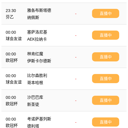
雅各布斯塔德
23:30
-
直播中
芬乙
纳佩斯
塞萨洛尼基
00:00
-
直播中
球会友谊
AEK拉纳卡
林肯红魔
00:00
-
直播中
欧冠杯
伊斯卡尔德斯
比尔森胜利
00:00
-
直播中
球会友谊
哥本哈根
沙巴巴库
00:00
-
直播中
欧冠杯
新圣徒
考诺萨基列斯
00:00
-
直播中
欧冠杯
德利塔