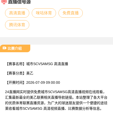
已结束
高清直播
咪咕体育
免费直播
腾讯体育
比赛介绍
【赛事名称】
城市SCVSAMSG 高清直播
【赛事分类】
美乙
【开赛时间】
2026-07-09 09:00:00
24直播网实时提供免费城市SCVSAMSG高清直播视频在线观看，
汇集最新最全的美乙联赛相关直播导航链接。本站整理了各大平台
的优质体育联赛直播资源，为广大的球迷朋友提供一个便捷的途径
莱收看城市SCVSAMSG 高清视频直播、比赛数据分析等信息。