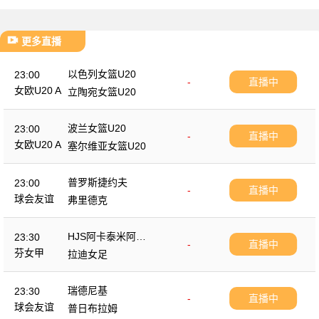
更多直播
以色列女篮U20
23:00
-
直播中
女欧U20 A
立陶宛女篮U20
波兰女篮U20
23:00
-
直播中
女欧U20 A
塞尔维亚女篮U20
普罗斯捷约夫
23:00
-
直播中
球会友谊
弗里德克
HJS阿卡泰米阿女
23:30
-
直播中
足
芬女甲
拉迪女足
瑞德尼基
23:30
-
直播中
球会友谊
普日布拉姆