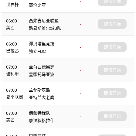
-
即将开始
世界杯
哥伦比亚
西弗吉尼亚联盟
06:00
-
即将开始
美乙
路易斯维尔城B队
谭贝塔里竞技
06:00
-
即将开始
巴拉乙
独立FBC
圣荷西德奥罗
07:00
-
即将开始
玻利甲
皇家托马亚波
孟菲斯灰熊
07:00
-
即将开始
夏季联赛
亚特兰大老鹰
佛蒙特绿队
07:00
-
即将开始
美乙
康涅狄格拉什
巴西竞技