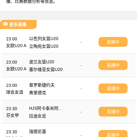
播、比赛数据分析等信息。
更多直播
以色列女篮U20
23:00
-
直播中
女欧U20 A
立陶宛女篮U20
波兰女篮U20
23:00
-
直播中
女欧U20 A
塞尔维亚女篮U20
普罗斯捷约夫
23:00
-
直播中
球会友谊
弗里德克
HJS阿卡泰米阿女
23:30
-
直播中
足
芬女甲
拉迪女足
瑞德尼基
23:30
-
直播中