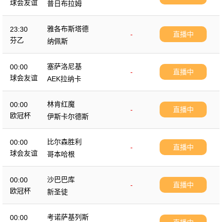
球会友谊
普日布拉姆
雅各布斯塔德
23:30
-
直播中
芬乙
纳佩斯
塞萨洛尼基
00:00
-
直播中
球会友谊
AEK拉纳卡
林肯红魔
00:00
-
直播中
欧冠杯
伊斯卡尔德斯
比尔森胜利
00:00
-
直播中
球会友谊
哥本哈根
沙巴巴库
00:00
-
直播中
欧冠杯
新圣徒
考诺萨基列斯
00:00