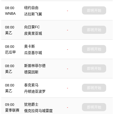
纽约自由
08:00
-
即将开始
WNBA
达拉斯飞翼
向日葵FC
08:00
-
即将开始
美乙
皮奥里亚城
奥卡斯
08:00
-
即将开始
厄瓜甲
瓜亚基尔城
斯普林菲尔德
08:00
-
即将开始
美乙
德莫因斯
泰克索马
08:00
-
即将开始
美乙
丹顿迪亚波罗
犹他爵士
09:00
-
即将开始
夏季联赛
俄克拉荷马城雷霆