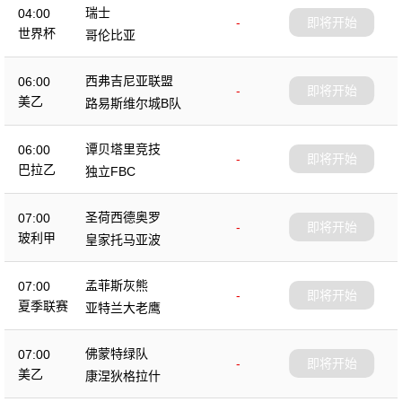
瑞士
04:00
-
即将开始
世界杯
哥伦比亚
西弗吉尼亚联盟
06:00
-
即将开始
美乙
路易斯维尔城B队
谭贝塔里竞技
06:00
-
即将开始
巴拉乙
独立FBC
圣荷西德奥罗
07:00
-
即将开始
玻利甲
皇家托马亚波
孟菲斯灰熊
07:00
-
即将开始
夏季联赛
亚特兰大老鹰
佛蒙特绿队
07:00
-
即将开始
美乙
康涅狄格拉什