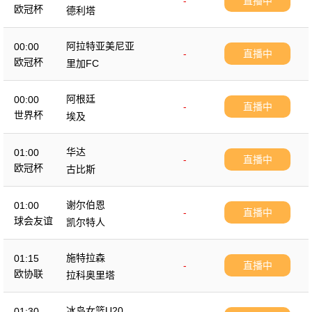
-
直播中
欧冠杯
德利塔
阿拉特亚美尼亚
00:00
-
直播中
欧冠杯
里加FC
阿根廷
00:00
-
直播中
世界杯
埃及
华达
01:00
-
直播中
欧冠杯
古比斯
谢尔伯恩
01:00
-
直播中
球会友谊
凯尔特人
施特拉森
01:15
-
直播中
欧协联
拉科奥里塔
冰岛女篮U20
01:30