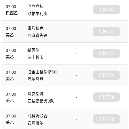
巴西竞技
07:00
-
即将开始
巴西乙
欧帕尔利奥
康乃狄克
07:00
-
即将开始
美乙
西麻省先锋
新英伦
07:00
-
即将开始
美乙
波士顿市
旧金山格伦斯SC
07:00
-
即将开始
美乙
阿尔马登
阿克伦城
07:00
-
即将开始
美乙
匹兹堡猎犬B队
马科姆联合
07:00
-
即将开始
美乙
安阿博尔