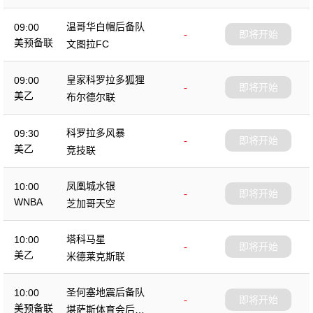
温哥华白帽后备队
09:00
-
即将开始
美预备联
文图拉FC
皇家科罗拉多狐狸
09:00
-
即将开始
美乙
布尔德尔联
科罗拉多风暴
09:30
-
即将开始
美乙
竞技联
凤凰城水银
10:00
-
即将开始
WNBA
芝加哥天空
塔科马星
10:00
-
即将开始
美乙
米德莱克斯联
圣何塞地震后备队
10:00
-
即将开始
美预备联
堪萨斯体育会后备