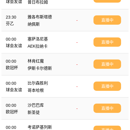
球会友谊
普日布拉姆
雅各布斯塔德
23:30
-
直播中
芬乙
纳佩斯
塞萨洛尼基
00:00
-
直播中
球会友谊
AEK拉纳卡
林肯红魔
00:00
-
直播中
欧冠杯
伊斯卡尔德斯
比尔森胜利
00:00
-
直播中
球会友谊
哥本哈根
沙巴巴库
00:00
-
直播中
欧冠杯
新圣徒
考诺萨基列斯
00:00