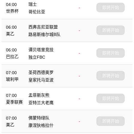
瑞士
04:00
-
即将开始
世界杯
哥伦比亚
西弗吉尼亚联盟
06:00
-
即将开始
美乙
路易斯维尔城B队
谭贝塔里竞技
06:00
-
即将开始
巴拉乙
独立FBC
圣荷西德奥罗
07:00
-
即将开始
玻利甲
皇家托马亚波
孟菲斯灰熊
07:00
-
即将开始
夏季联赛
亚特兰大老鹰
佛蒙特绿队
07:00
-
即将开始
美乙
康涅狄格拉什