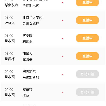
-
直播中
球会友谊
华纳斯巴达
亚特兰大梦想
01:00
-
直播中
WNBA
金州女武神
喀麦隆
01:00
-
直播中
世非预
利比亚
加拿大
01:00
-
直播中
世界杯
摩洛哥
塞内加尔
02:00
-
即将开始
世非预
马达加斯加
安哥拉
02:00
-
即将开始
世非预
埃及