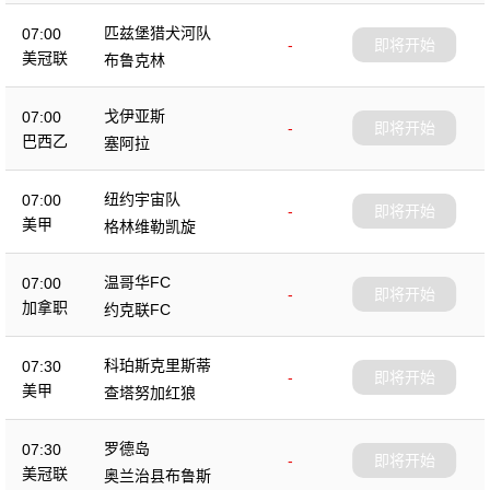
匹兹堡猎犬河队
07:00
-
即将开始
美冠联
布鲁克林
戈伊亚斯
07:00
-
即将开始
巴西乙
塞阿拉
纽约宇宙队
07:00
-
即将开始
美甲
格林维勒凯旋
温哥华FC
07:00
-
即将开始
加拿职
约克联FC
科珀斯克里斯蒂
07:30
-
即将开始
美甲
查塔努加红狼
罗德岛
07:30
-
即将开始
美冠联
奥兰治县布鲁斯