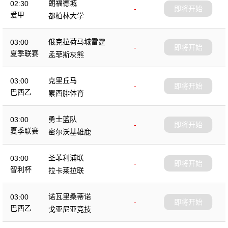
朗福德城
02:30
-
即将开始
爱甲
都柏林大学
俄克拉荷马城雷霆
03:00
-
即将开始
夏季联赛
孟菲斯灰熊
克里丘马
03:00
-
即将开始
巴西乙
累西腓体育
勇士蓝队
03:00
-
即将开始
夏季联赛
密尔沃基雄鹿
圣菲利浦联
03:00
-
即将开始
智利杯
拉卡莱拉联
诺瓦里桑蒂诺
03:00
-
即将开始
巴西乙
戈亚尼亚竞技