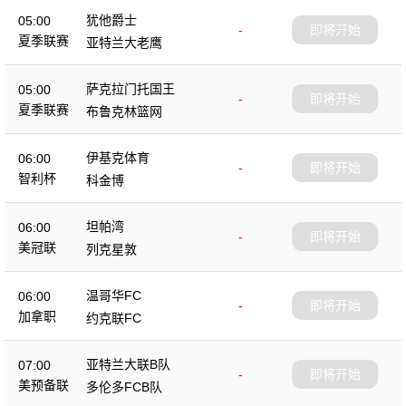
犹他爵士
05:00
-
即将开始
夏季联赛
亚特兰大老鹰
萨克拉门托国王
05:00
-
即将开始
夏季联赛
布鲁克林篮网
伊基克体育
06:00
-
即将开始
智利杯
科金博
坦帕湾
06:00
-
即将开始
美冠联
列克星敦
温哥华FC
06:00
-
即将开始
加拿职
约克联FC
亚特兰大联B队
07:00
-
即将开始
美预备联
多伦多FCB队