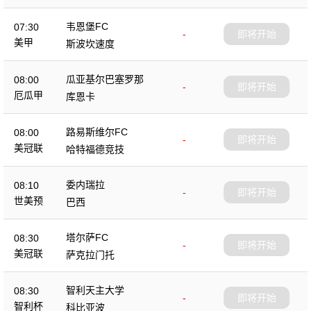
韦恩堡FC
07:30
-
即将开始
美甲
斯波坎速度
瓜亚基尔巴塞罗那
08:00
-
即将开始
厄瓜甲
库恩卡
路易斯维尔FC
08:00
-
即将开始
美冠联
哈特福德竞技
委内瑞拉
08:10
-
即将开始
世美预
巴西
塔尔萨FC
08:30
-
即将开始
美冠联
萨克拉门托
智利天主大学
08:30
-
即将开始
智利杯
科比亚波