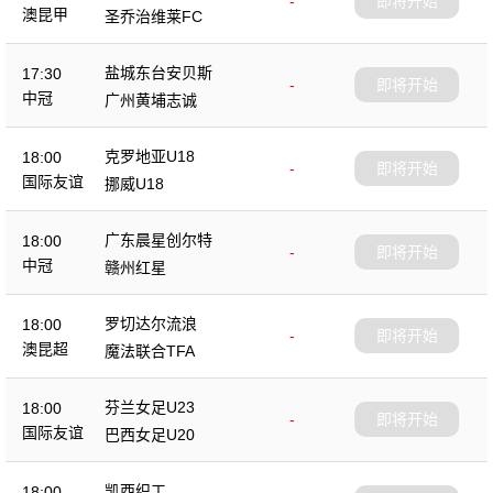
-
即将开始
澳昆甲
圣乔治维莱FC
盐城东台安贝斯
17:30
-
即将开始
中冠
广州黄埔志诚
克罗地亚U18
18:00
-
即将开始
国际友谊
挪威U18
广东晨星创尔特
18:00
-
即将开始
中冠
赣州红星
罗切达尔流浪
18:00
-
即将开始
澳昆超
魔法联合TFA
芬兰女足U23
18:00
-
即将开始
国际友谊
巴西女足U20
凯西织工
18:00