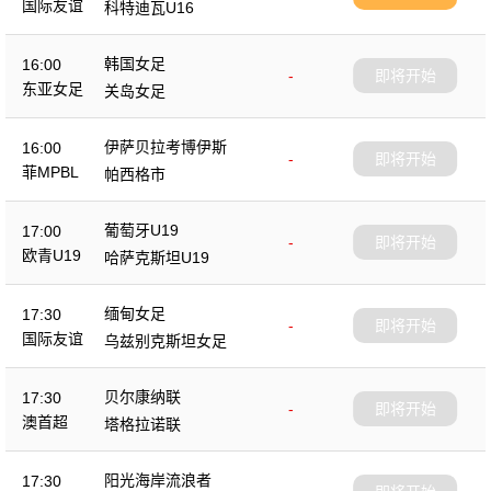
国际友谊
科特迪瓦U16
韩国女足
16:00
-
即将开始
东亚女足
关岛女足
伊萨贝拉考博伊斯
16:00
-
即将开始
菲MPBL
帕西格市
葡萄牙U19
17:00
-
即将开始
欧青U19
哈萨克斯坦U19
缅甸女足
17:30
-
即将开始
国际友谊
乌兹别克斯坦女足
贝尔康纳联
17:30
-
即将开始
澳首超
塔格拉诺联
阳光海岸流浪者
17:30