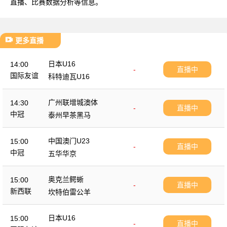
直播、比赛数据分析等信息。
更多直播
日本U16
14:00
-
直播中
国际友谊
科特迪瓦U16
广州联增城澳体
14:30
-
直播中
中冠
泰州早茶黑马
中国澳门U23
15:00
-
直播中
中冠
五华华京
奥克兰鳄蜥
15:00
-
直播中
新西联
坎特伯雷公羊
日本U16
15:00
-
直播中