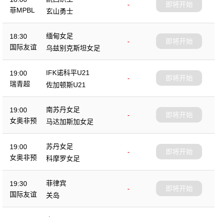
-
即将开始
菲MPBL
玄山勇士
缅甸女足
18:30
-
即将开始
国际友谊
乌兹别克斯坦女足
IFK诺科平U21
19:00
-
即将开始
瑞青超
佐加顿斯U21
南苏丹女足
19:00
-
即将开始
女奥非预
马达加斯加女足
苏丹女足
19:00
-
即将开始
女奥非预
科摩罗女足
菲律宾
19:30
-
即将开始
国际友谊
关岛