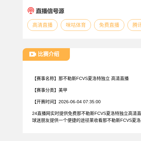
高清直播
咪咕体育
免费直播
腾
比赛介绍
【赛事名称】
那不勒斯FCVS夏洛特独立 高清直播
【赛事分类】
美甲
【开赛时间】
2026-06-04 07:35:00
24直播网实时提供免费那不勒斯FCVS夏洛特独立高
球迷朋友提供一个便捷的途径莱收看那不勒斯FCVS夏