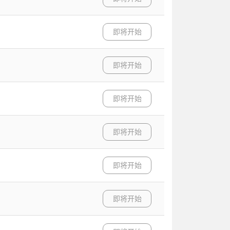
即将开始
即将开始
即将开始
即将开始
即将开始
即将开始