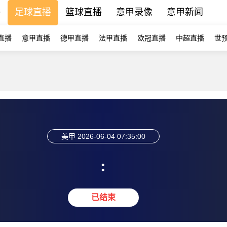
播
足球直播
篮球直播
意甲录像
意甲新闻
直播
意甲直播
德甲直播
法甲直播
欧冠直播
中超直播
世
美甲
2026-06-04 07:35:00
:
已结束