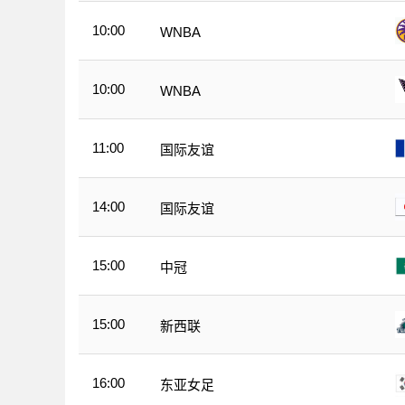
10:00
WNBA
10:00
WNBA
11:00
国际友谊
14:00
国际友谊
15:00
中冠
15:00
新西联
16:00
东亚女足