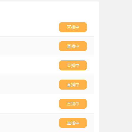
直播中
直播中
直播中
直播中
直播中
直播中