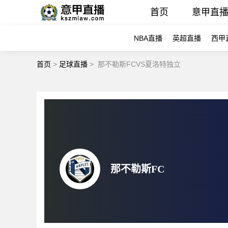
首页
意甲直
NBA直播
英超直播
西甲
首页
>
足球直播
>
那不勒斯FCVS夏洛特独立
那不勒斯FC