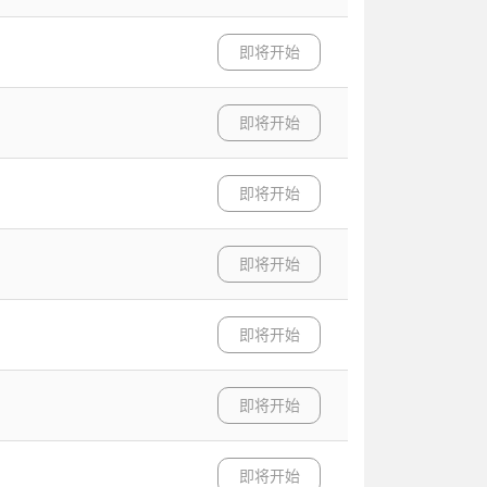
即将开始
即将开始
即将开始
即将开始
即将开始
即将开始
即将开始