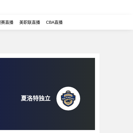
预赛直播
美职联直播
CBA直播
夏洛特独立