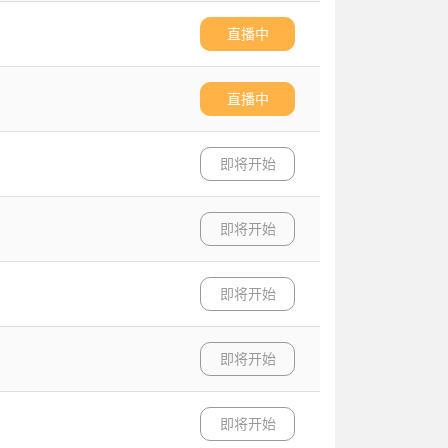
直播中
直播中
即将开始
即将开始
即将开始
即将开始
即将开始