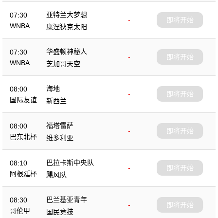
亚特兰大梦想
07:30
-
即将开始
WNBA
康涅狄克太阳
华盛顿神秘人
07:30
-
即将开始
WNBA
芝加哥天空
海地
08:00
-
即将开始
国际友谊
新西兰
福塔雷萨
08:00
-
即将开始
巴东北杯
维多利亚
巴拉卡斯中央队
08:10
-
即将开始
阿根廷杯
飓风队
巴兰基亚青年
08:30
-
即将开始
哥伦甲
国民竞技