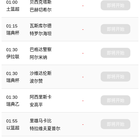
贝西克塔斯
01:00
-
即将开始
土篮超
巴赫切希尔
瓦斯库尔德
01:15
-
即将开始
瑞典杯
特罗尔海坦
巴格达警察
01:30
-
即将开始
伊拉联
阿尔米纳
沙维达伦斯
01:30
-
即将开始
瑞典杯
波尔赞
阿西里斯卡
01:30
-
即将开始
瑞典乙
安高平
里雄马卡比
01:55
-
即将开始
以篮超
特拉维夫夏普尔