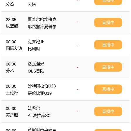
-
直播中
芬乙
云塔
夏普尔哈埃梅克
23:35
-
直播中
以篮超
耶路撒冷夏普尔
克罗地亚
00:00
-
直播中
国际友谊
比利时
洛瓦涅米
00:00
-
直播中
芬乙
OLS奥陆
沙特阿拉伯U23
00:30
-
直播中
土伦杯
哥伦比亚U19
法希尔
00:30
-
直播中
苏丹超
AL法拉赫SC
莫斯科中央陆军
00:30