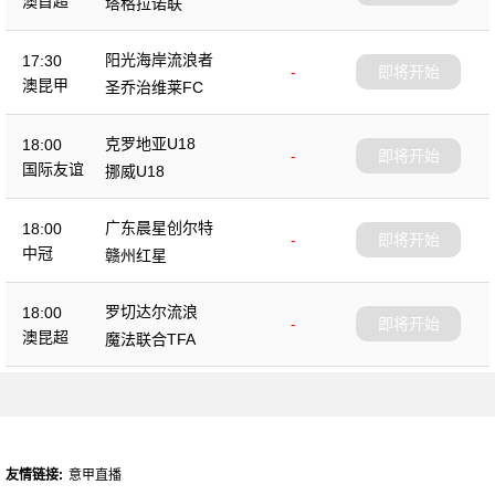
澳首超
塔格拉诺联
阳光海岸流浪者
17:30
-
即将开始
澳昆甲
圣乔治维莱FC
克罗地亚U18
18:00
-
即将开始
国际友谊
挪威U18
广东晨星创尔特
18:00
-
即将开始
中冠
赣州红星
罗切达尔流浪
18:00
-
即将开始
澳昆超
魔法联合TFA
友情链接:
意甲直播