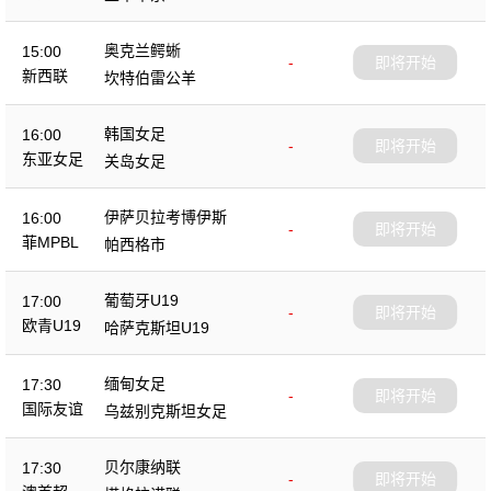
奥克兰鳄蜥
15:00
-
即将开始
新西联
坎特伯雷公羊
韩国女足
16:00
-
即将开始
东亚女足
关岛女足
伊萨贝拉考博伊斯
16:00
-
即将开始
菲MPBL
帕西格市
葡萄牙U19
17:00
-
即将开始
欧青U19
哈萨克斯坦U19
缅甸女足
17:30
-
即将开始
国际友谊
乌兹别克斯坦女足
贝尔康纳联
17:30
-
即将开始