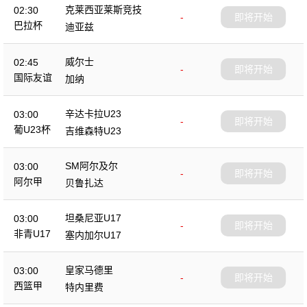
克莱西亚莱斯竞技
02:30
-
即将开始
巴拉杯
迪亚兹
威尔士
02:45
-
即将开始
国际友谊
加纳
辛达卡拉U23
03:00
-
即将开始
葡U23杯
吉维森特U23
SM阿尔及尔
03:00
-
即将开始
阿尔甲
贝鲁扎达
坦桑尼亚U17
03:00
-
即将开始
非青U17
塞内加尔U17
皇家马德里
03:00
-
即将开始
西篮甲
特内里费