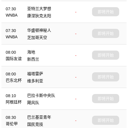
亚特兰大梦想
07:30
-
即将开始
WNBA
康涅狄克太阳
华盛顿神秘人
07:30
-
即将开始
WNBA
芝加哥天空
海地
08:00
-
即将开始
国际友谊
新西兰
福塔雷萨
08:00
-
即将开始
巴东北杯
维多利亚
巴拉卡斯中央队
08:10
-
即将开始
阿根廷杯
飓风队
巴兰基亚青年
08:30
-
即将开始
哥伦甲
国民竞技