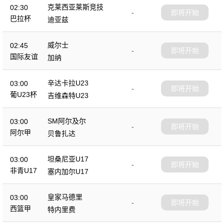
克莱西亚莱斯竞技
02:30
-
即将开始
巴拉杯
迪亚兹
威尔士
02:45
-
即将开始
国际友谊
加纳
辛达卡拉U23
03:00
-
即将开始
葡U23杯
吉维森特U23
SM阿尔及尔
03:00
-
即将开始
阿尔甲
贝鲁扎达
坦桑尼亚U17
03:00
-
即将开始
非青U17
塞内加尔U17
皇家马德里
03:00
-
即将开始
西篮甲
特内里费