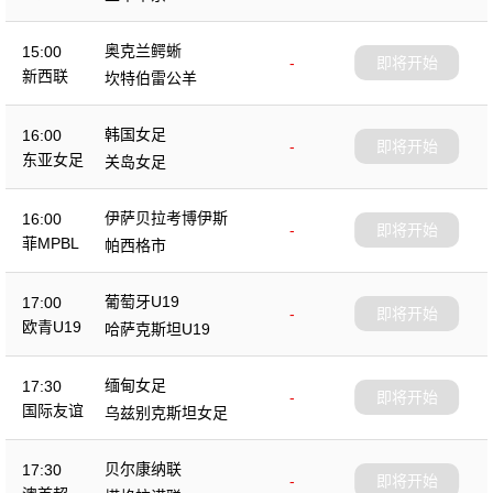
奥克兰鳄蜥
15:00
-
即将开始
新西联
坎特伯雷公羊
韩国女足
16:00
-
即将开始
东亚女足
关岛女足
伊萨贝拉考博伊斯
16:00
-
即将开始
菲MPBL
帕西格市
葡萄牙U19
17:00
-
即将开始
欧青U19
哈萨克斯坦U19
缅甸女足
17:30
-
即将开始
国际友谊
乌兹别克斯坦女足
贝尔康纳联
17:30
-
即将开始