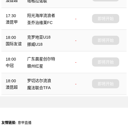
澳首超
塔格拉诺联
阳光海岸流浪者
17:30
-
即将开始
澳昆甲
圣乔治维莱FC
克罗地亚U18
18:00
-
即将开始
国际友谊
挪威U18
广东晨星创尔特
18:00
-
即将开始
中冠
赣州红星
罗切达尔流浪
18:00
-
即将开始
澳昆超
魔法联合TFA
友情链接:
意甲直播