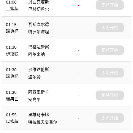
贝西克塔斯
01:00
-
即将开始
土篮超
巴赫切希尔
瓦斯库尔德
01:15
-
即将开始
瑞典杯
特罗尔海坦
巴格达警察
01:30
-
即将开始
伊拉联
阿尔米纳
沙维达伦斯
01:30
-
即将开始
瑞典杯
波尔赞
阿西里斯卡
01:30
-
即将开始
瑞典乙
安高平
里雄马卡比
01:55
-
即将开始
以篮超
特拉维夫夏普尔