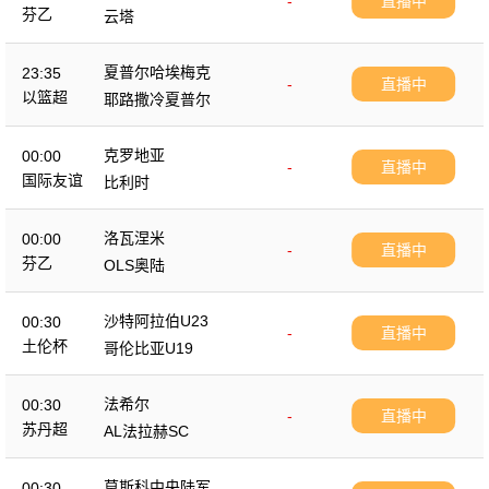
-
直播中
芬乙
云塔
夏普尔哈埃梅克
23:35
-
直播中
以篮超
耶路撒冷夏普尔
克罗地亚
00:00
-
直播中
国际友谊
比利时
洛瓦涅米
00:00
-
直播中
芬乙
OLS奥陆
沙特阿拉伯U23
00:30
-
直播中
土伦杯
哥伦比亚U19
法希尔
00:30
-
直播中
苏丹超
AL法拉赫SC
莫斯科中央陆军
00:30