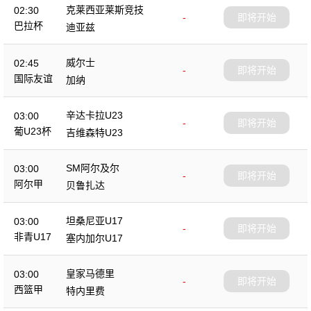
克莱西亚莱斯竞技
02:30
-
即将开始
巴拉杯
迪亚兹
威尔士
02:45
-
即将开始
国际友谊
加纳
辛达卡拉U23
03:00
-
即将开始
葡U23杯
吉维森特U23
SM阿尔及尔
03:00
-
即将开始
阿尔甲
贝鲁扎达
坦桑尼亚U17
03:00
-
即将开始
非青U17
塞内加尔U17
皇家马德里
03:00
-
即将开始
西篮甲
特内里费