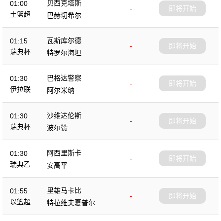
贝西克塔斯
01:00
-
即将开始
土篮超
巴赫切希尔
瓦斯库尔德
01:15
-
即将开始
瑞典杯
特罗尔海坦
巴格达警察
01:30
-
即将开始
伊拉联
阿尔米纳
沙维达伦斯
01:30
-
即将开始
瑞典杯
波尔赞
阿西里斯卡
01:30
-
即将开始
瑞典乙
安高平
里雄马卡比
01:55
-
即将开始
以篮超
特拉维夫夏普尔