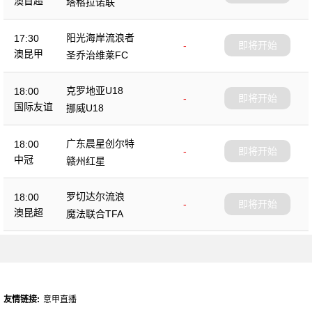
澳首超
塔格拉诺联
阳光海岸流浪者
17:30
-
即将开始
澳昆甲
圣乔治维莱FC
克罗地亚U18
18:00
-
即将开始
国际友谊
挪威U18
广东晨星创尔特
18:00
-
即将开始
中冠
赣州红星
罗切达尔流浪
18:00
-
即将开始
澳昆超
魔法联合TFA
友情链接:
意甲直播