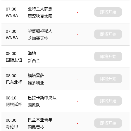
亚特兰大梦想
07:30
-
即将开始
WNBA
康涅狄克太阳
华盛顿神秘人
07:30
-
即将开始
WNBA
芝加哥天空
海地
08:00
-
即将开始
国际友谊
新西兰
福塔雷萨
08:00
-
即将开始
巴东北杯
维多利亚
巴拉卡斯中央队
08:10
-
即将开始
阿根廷杯
飓风队
巴兰基亚青年
08:30
-
即将开始
哥伦甲
国民竞技