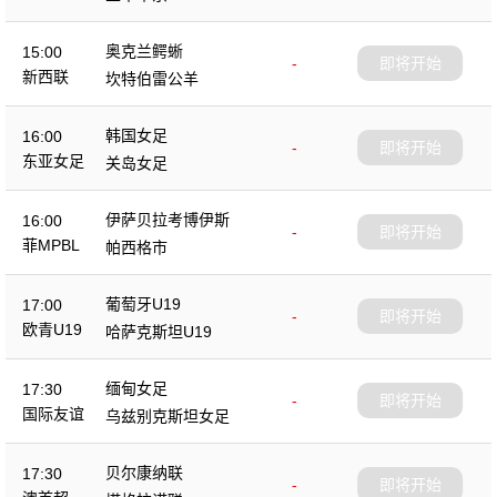
奥克兰鳄蜥
15:00
-
即将开始
新西联
坎特伯雷公羊
韩国女足
16:00
-
即将开始
东亚女足
关岛女足
伊萨贝拉考博伊斯
16:00
-
即将开始
菲MPBL
帕西格市
葡萄牙U19
17:00
-
即将开始
欧青U19
哈萨克斯坦U19
缅甸女足
17:30
-
即将开始
国际友谊
乌兹别克斯坦女足
贝尔康纳联
17:30
-
即将开始