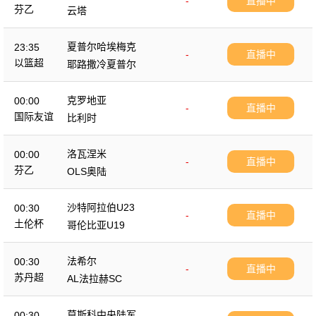
-
直播中
芬乙
云塔
夏普尔哈埃梅克
23:35
-
直播中
以篮超
耶路撒冷夏普尔
克罗地亚
00:00
-
直播中
国际友谊
比利时
洛瓦涅米
00:00
-
直播中
芬乙
OLS奥陆
沙特阿拉伯U23
00:30
-
直播中
土伦杯
哥伦比亚U19
法希尔
00:30
-
直播中
苏丹超
AL法拉赫SC
莫斯科中央陆军
00:30