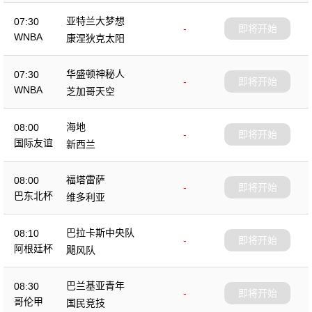
亚特兰大梦想
07:30
-
即将开始
WNBA
康涅狄克太阳
华盛顿神秘人
07:30
-
即将开始
WNBA
芝加哥天空
海地
08:00
-
即将开始
国际友谊
新西兰
福塔雷萨
08:00
-
即将开始
巴东北杯
维多利亚
巴拉卡斯中央队
08:10
-
即将开始
阿根廷杯
飓风队
巴兰基亚青年
08:30
-
即将开始
哥伦甲
国民竞技