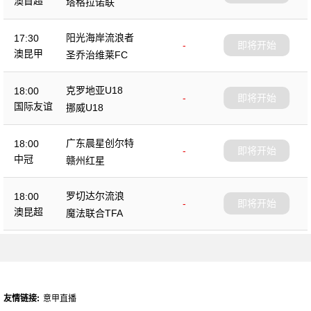
澳首超
塔格拉诺联
阳光海岸流浪者
17:30
-
即将开始
澳昆甲
圣乔治维莱FC
克罗地亚U18
18:00
-
即将开始
国际友谊
挪威U18
广东晨星创尔特
18:00
-
即将开始
中冠
赣州红星
罗切达尔流浪
18:00
-
即将开始
澳昆超
魔法联合TFA
友情链接:
意甲直播