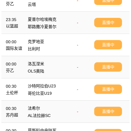
-
直播中
芬乙
云塔
夏普尔哈埃梅克
23:35
-
直播中
以篮超
耶路撒冷夏普尔
克罗地亚
00:00
-
直播中
国际友谊
比利时
洛瓦涅米
00:00
-
直播中
芬乙
OLS奥陆
沙特阿拉伯U23
00:30
-
直播中
土伦杯
哥伦比亚U19
法希尔
00:30
-
直播中
苏丹超
AL法拉赫SC
莫斯科中央陆军
00:30