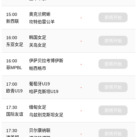
奥克兰鳄蜥
15:00
-
即将开始
新西联
坎特伯雷公羊
韩国女足
16:00
-
即将开始
东亚女足
关岛女足
伊萨贝拉考博伊斯
16:00
-
即将开始
菲MPBL
帕西格市
葡萄牙U19
17:00
-
即将开始
欧青U19
哈萨克斯坦U19
缅甸女足
17:30
-
即将开始
国际友谊
乌兹别克斯坦女足
贝尔康纳联
17:30
-
即将开始