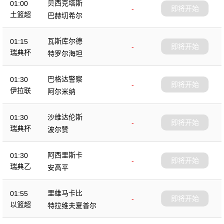
贝西克塔斯
01:00
-
即将开始
土篮超
巴赫切希尔
瓦斯库尔德
01:15
-
即将开始
瑞典杯
特罗尔海坦
巴格达警察
01:30
-
即将开始
伊拉联
阿尔米纳
沙维达伦斯
01:30
-
即将开始
瑞典杯
波尔赞
阿西里斯卡
01:30
-
即将开始
瑞典乙
安高平
里雄马卡比
01:55
-
即将开始
以篮超
特拉维夫夏普尔