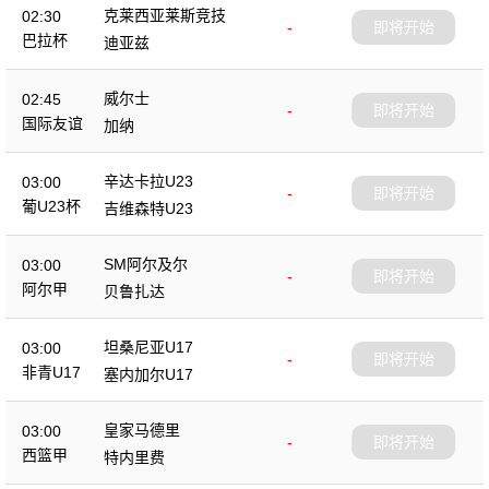
克莱西亚莱斯竞技
02:30
-
即将开始
巴拉杯
迪亚兹
威尔士
02:45
-
即将开始
国际友谊
加纳
辛达卡拉U23
03:00
-
即将开始
葡U23杯
吉维森特U23
SM阿尔及尔
03:00
-
即将开始
阿尔甲
贝鲁扎达
坦桑尼亚U17
03:00
-
即将开始
非青U17
塞内加尔U17
皇家马德里
03:00
-
即将开始
西篮甲
特内里费