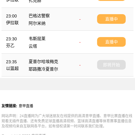
扎克赫
巴格达警察
23:00
-
直播中
伊拉联
阿尔米纳
韦斯屈莱
23:30
-
直播中
芬乙
云塔
夏普尔哈埃梅克
23:35
-
即将开始
以篮超
耶路撒冷夏普尔
友情链接:
意甲直播
网站声明：24直播网为广大球迷朋友在线提供的高清意甲直播、意甲比赛直播在线
观看无插件直播、还有免费足球直播高清视频、篮球高清直播等体育赛事直播信息
及视频均来自互联网各平台，如有侵权请第一时间联系我们处理。