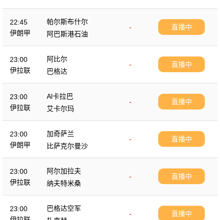
帕尔斯布什尔
22:45
-
直播中
伊朗甲
阿巴斯港石油
阿比尔
23:00
-
直播中
伊拉联
巴格达
Al卡拉巴
23:00
-
直播中
伊拉联
艾卡尔玛
加奇萨兰
23:00
-
直播中
伊朗甲
比萨克尔曼沙
阿尔加拉夫
23:00
-
直播中
伊拉联
纳夫特米桑
巴格达空军
23:00
-
直播中
伊拉联