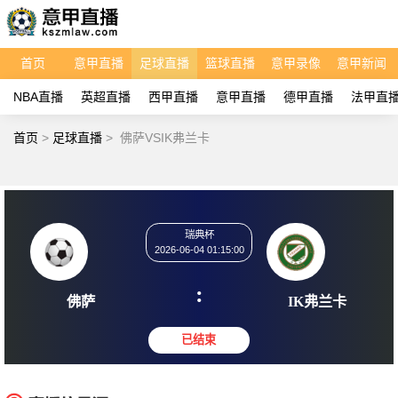
首页
意甲直播
足球直播
篮球直播
意甲录像
意甲新闻
NBA直播
英超直播
西甲直播
意甲直播
德甲直播
法甲直
首页
>
足球直播
>
佛萨VSIK弗兰卡
瑞典杯
2026-06-04 01:15:00
:
佛萨
IK弗