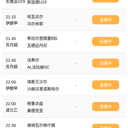
东南亚U19
新加坡U19
哈瓦达尔
21:15
-
直播中
伊朗甲
乌尔米耶
希拉尔恩图曼B队
21:45
-
直播中
苏丹超
瓦德迈丹尼
法希尔
21:45
-
直播中
苏丹超
AL法拉赫SC
埃斯兰沙尔
22:00
-
直播中
伊朗甲
沙赫达里诺斯哈尔
格鲁达兹
22:00
-
直播中
波兰乙
桑德克亚
谢纳瓦尔格什姆
22:30