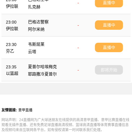
-
直播中
伊拉联
扎克赫
巴格达警察
23:00
-
直播中
伊拉联
阿尔米纳
韦斯屈莱
23:30
-
直播中
芬乙
云塔
夏普尔哈埃梅克
23:35
-
即将开始
以篮超
耶路撒冷夏普尔
友情链接:
意甲直播
网站声明：24直播网为广大球迷朋友在线提供的高清意甲直播、意甲比赛直播在线
观看无插件直播、还有免费足球直播高清视频、篮球高清直播等体育赛事直播信息
及视频均来自互联网各平台，如有侵权请第一时间联系我们处理。