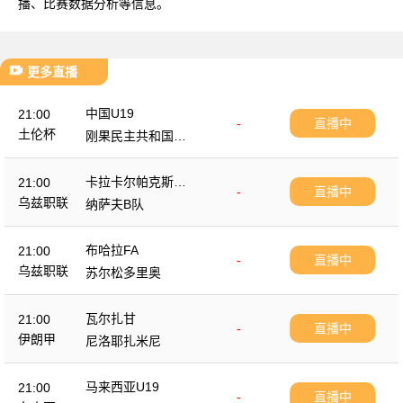
播、比赛数据分析等信息。
更多直播
中国U19
21:00
-
直播中
土伦杯
刚果民主共和国U2
3
卡拉卡尔帕克斯坦F
21:00
-
直播中
A
乌兹职联
纳萨夫B队
布哈拉FA
21:00
-
直播中
乌兹职联
苏尔松多里奥
瓦尔扎甘
21:00
-
直播中
伊朗甲
尼洛耶扎米尼
马来西亚U19
21:00
-
直播中