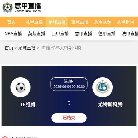
首页
意甲直播
足球直播
篮球直播
意甲录像
意甲新闻
NBA直播
英超直播
西甲直播
意甲直播
德甲直播
法甲直
首页
>
足球直播
>
IF维肯VS尤特斯科腾
瑞典杯
2026-06-04 00:30:00
:
IF维肯
尤特斯