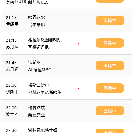
东南亚U19
新加坡U19
哈瓦达尔
21:15
-
直播中
伊朗甲
乌尔米耶
希拉尔恩图曼B队
21:45
-
直播中
苏丹超
瓦德迈丹尼
法希尔
21:45
-
直播中
苏丹超
AL法拉赫SC
埃斯兰沙尔
22:00
-
直播中
伊朗甲
沙赫达里诺斯哈尔
格鲁达兹
22:00
-
直播中
波兰乙
桑德克亚
谢纳瓦尔格什姆
22:30