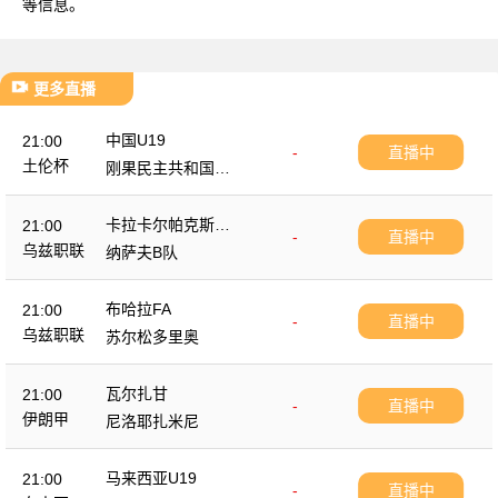
等信息。
更多直播
中国U19
21:00
-
直播中
土伦杯
刚果民主共和国U2
3
卡拉卡尔帕克斯坦F
21:00
-
直播中
A
乌兹职联
纳萨夫B队
布哈拉FA
21:00
-
直播中
乌兹职联
苏尔松多里奥
瓦尔扎甘
21:00
-
直播中
伊朗甲
尼洛耶扎米尼
马来西亚U19
21:00
-
直播中