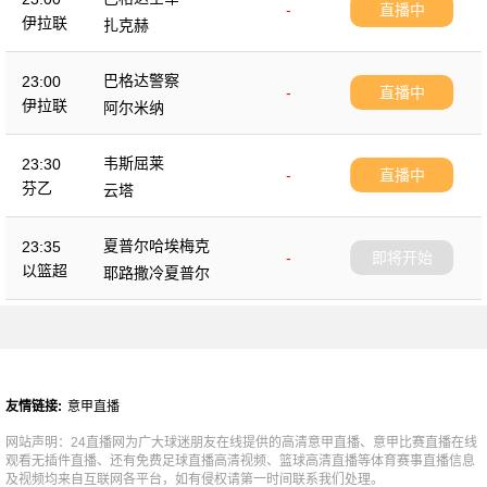
-
直播中
伊拉联
扎克赫
巴格达警察
23:00
-
直播中
伊拉联
阿尔米纳
韦斯屈莱
23:30
-
直播中
芬乙
云塔
夏普尔哈埃梅克
23:35
-
即将开始
以篮超
耶路撒冷夏普尔
友情链接:
意甲直播
网站声明：24直播网为广大球迷朋友在线提供的高清意甲直播、意甲比赛直播在线
观看无插件直播、还有免费足球直播高清视频、篮球高清直播等体育赛事直播信息
及视频均来自互联网各平台，如有侵权请第一时间联系我们处理。