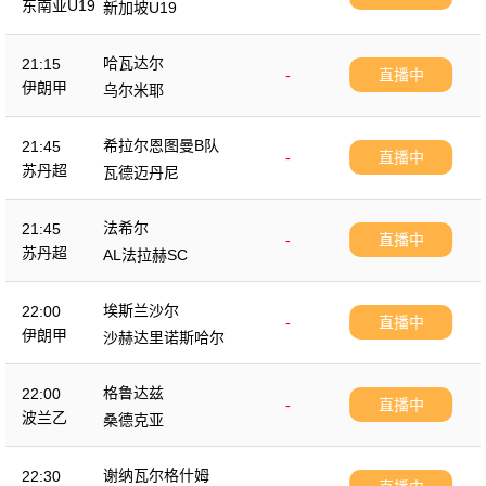
东南亚U19
新加坡U19
哈瓦达尔
21:15
-
直播中
伊朗甲
乌尔米耶
希拉尔恩图曼B队
21:45
-
直播中
苏丹超
瓦德迈丹尼
法希尔
21:45
-
直播中
苏丹超
AL法拉赫SC
埃斯兰沙尔
22:00
-
直播中
伊朗甲
沙赫达里诺斯哈尔
格鲁达兹
22:00
-
直播中
波兰乙
桑德克亚
谢纳瓦尔格什姆
22:30