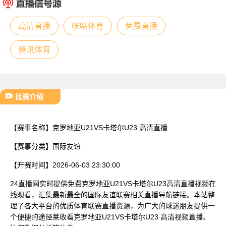
已结束
高清直播
咪咕体育
免费直播
腾讯体育
比赛介绍
【赛事名称】
克罗地亚U21VS卡塔尔U23 高清直播
【赛事分类】
国际友谊
【开赛时间】
2026-06-03 23:30:00
24直播网实时提供免费克罗地亚U21VS卡塔尔U23高清直播视频在
线观看，汇集最新最全的国际友谊联赛相关直播导航链接。本站整
理了各大平台的优质体育联赛直播资源，为广大的球迷朋友提供一
个便捷的途径莱收看克罗地亚U21VS卡塔尔U23 高清视频直播、