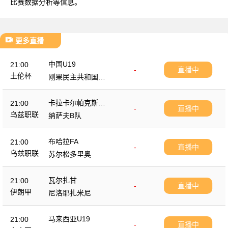
比赛数据分析等信息。
更多直播
中国U19
21:00
-
直播中
土伦杯
刚果民主共和国U2
3
卡拉卡尔帕克斯坦F
21:00
-
直播中
A
乌兹职联
纳萨夫B队
布哈拉FA
21:00
-
直播中
乌兹职联
苏尔松多里奥
瓦尔扎甘
21:00
-
直播中
伊朗甲
尼洛耶扎米尼
马来西亚U19
21:00
-
直播中