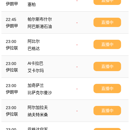
-
直播中
伊朗甲
塞柏
帕尔斯布什尔
22:45
-
直播中
伊朗甲
阿巴斯港石油
阿比尔
23:00
-
直播中
伊拉联
巴格达
Al卡拉巴
23:00
-
直播中
伊拉联
艾卡尔玛
加奇萨兰
23:00
-
直播中
伊朗甲
比萨克尔曼沙
阿尔加拉夫
23:00
-
直播中
伊拉联
纳夫特米桑
巴格达空军
23:00