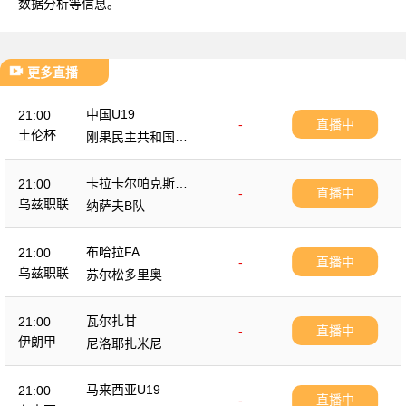
数据分析等信息。
更多直播
中国U19
21:00
-
直播中
土伦杯
刚果民主共和国U2
3
卡拉卡尔帕克斯坦F
21:00
-
直播中
A
乌兹职联
纳萨夫B队
布哈拉FA
21:00
-
直播中
乌兹职联
苏尔松多里奥
瓦尔扎甘
21:00
-
直播中
伊朗甲
尼洛耶扎米尼
马来西亚U19
21:00
-
直播中