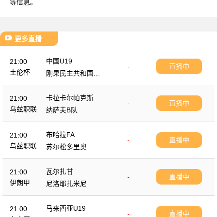
等信息。
更多直播
中国U19
21:00
-
直播中
土伦杯
刚果民主共和国U2
3
卡拉卡尔帕克斯坦F
21:00
-
直播中
A
乌兹职联
纳萨夫B队
布哈拉FA
21:00
-
直播中
乌兹职联
苏尔松多里奥
瓦尔扎甘
21:00
-
直播中
伊朗甲
尼洛耶扎米尼
马来西亚U19
21:00
-
直播中