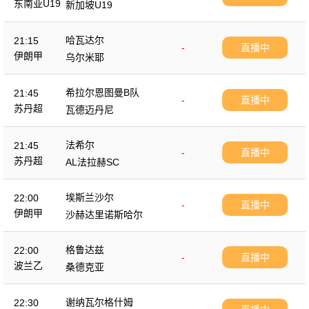
东南亚U19
新加坡U19
哈瓦达尔
21:15
-
直播中
伊朗甲
乌尔米耶
希拉尔恩图曼B队
21:45
-
直播中
苏丹超
瓦德迈丹尼
法希尔
21:45
-
直播中
苏丹超
AL法拉赫SC
埃斯兰沙尔
22:00
-
直播中
伊朗甲
沙赫达里诺斯哈尔
格鲁达兹
22:00
-
直播中
波兰乙
桑德克亚
谢纳瓦尔格什姆
22:30