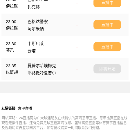
-
直播中
伊拉联
扎克赫
巴格达警察
23:00
-
直播中
伊拉联
阿尔米纳
韦斯屈莱
23:30
-
直播中
芬乙
云塔
夏普尔哈埃梅克
23:35
-
即将开始
以篮超
耶路撒冷夏普尔
友情链接:
意甲直播
网站声明：24直播网为广大球迷朋友在线提供的高清意甲直播、意甲比赛直播在线
观看无插件直播、还有免费足球直播高清视频、篮球高清直播等体育赛事直播信息
及视频均来自互联网各平台，如有侵权请第一时间联系我们处理。