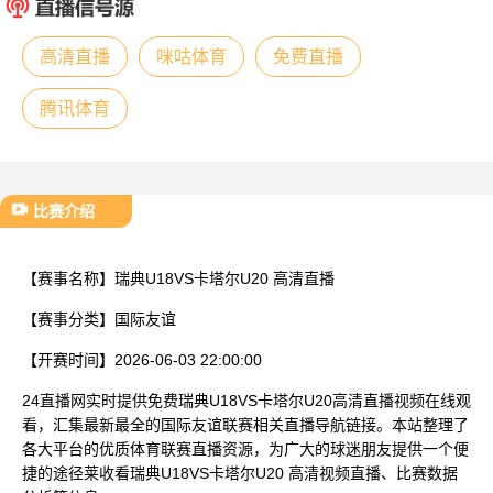
已结束
高清直播
咪咕体育
免费直播
腾讯体育
比赛介绍
【赛事名称】
瑞典U18VS卡塔尔U20 高清直播
【赛事分类】
国际友谊
【开赛时间】
2026-06-03 22:00:00
24直播网实时提供免费瑞典U18VS卡塔尔U20高清直播视频在线观
看，汇集最新最全的国际友谊联赛相关直播导航链接。本站整理了
各大平台的优质体育联赛直播资源，为广大的球迷朋友提供一个便
捷的途径莱收看瑞典U18VS卡塔尔U20 高清视频直播、比赛数据